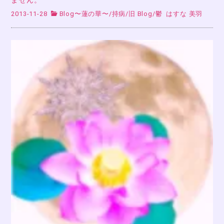
ません。
2013-11-28
Blog〜蓮の華〜
/
持病
/
旧 Blog
/
鬱
はすな 美羽