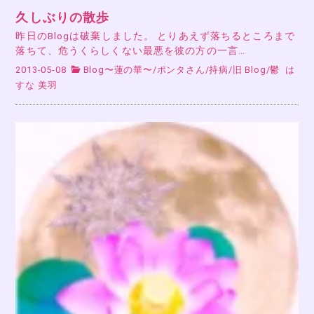
久しぶりの散歩
昨日のBlogは破棄しました。 とりあえず落ちるところまで
落ちて、危うくらしくない最悪を彼の方の一言…
2013-05-08
Blog〜蓮の華〜
/
ポンタさん
/
持病
/
旧 Blog
/
鬱
は
すな 美羽