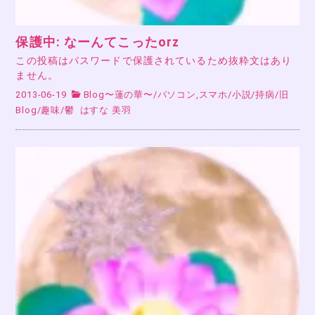
保護中: なーんてこったorz
この投稿はパスワードで保護されているため抜粋文はあり
ません。
2013-06-19
Blog〜蓮の華〜
/
パソコン,スマホ
/
小説
/
持病
/
旧
Blog
/
趣味
/
鬱
はすな 美羽