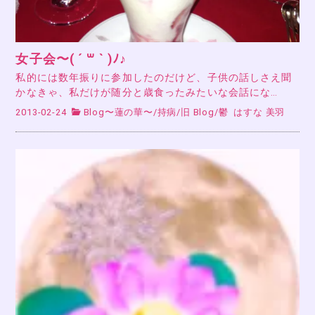
女子会〜( ´ ꒳ ` )ﾉ♪
私的には数年振りに参加したのだけど、子供の話しさえ聞
かなきゃ、私だけが随分と歳食ったみたいな会話にな…
2013-02-24
Blog〜蓮の華〜
/
持病
/
旧 Blog
/
鬱
はすな 美羽