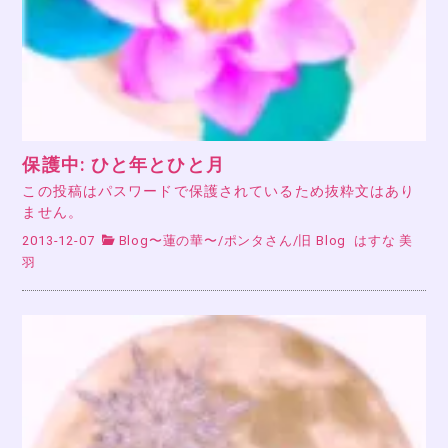
保護中: ひと年とひと月
この投稿はパスワードで保護されているため抜粋文はあり
ません。
2013-12-07
Blog〜蓮の華〜
/
ポンタさん
/
旧 Blog
はすな 美
羽