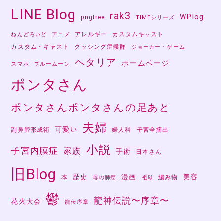
LINE Blog
rak3
WPlog
pngtree
TIMEシリーズ
アレルギー
カスタムキャスト
ねんどろいど
アニメ
カスタム・キャスト
クッシング症候群
ジョーカー・ゲーム
ヘタリア
ホームページ
スマホ
ブルームーン
ポンタさん
ポンタさんポンタさんの足あと
夫婦
可愛い
副鼻腔形成術
婦人科
子宮全摘出
小説
子宮内膜症
家族
手術
日本さん
旧Blog
歴史
漫画
美容
本
編み物
母の肺癌
祖母
鬱
龍神伝説〜序章〜
花火大会
龍伝序章