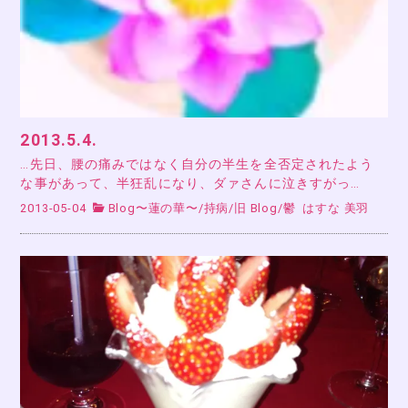
2013.5.4.
…先日、腰の痛みではなく自分の半生を全否定されたよう
な事があって、半狂乱になり、ダァさんに泣きすがっ…
2013-05-04
Blog〜蓮の華〜
/
持病
/
旧 Blog
/
鬱
はすな 美羽