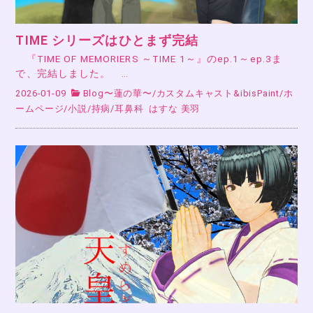
TIME シリーズはひとまず完結
『TIME OF MEMORIERS ～TIME 1～』のep.1～ep.3ま
で、完結しました。 …
2026-01-09
Blog〜蓮の華〜
/
カスタムキャスト&ibisPaint
/
ホ
ームページ
/
小説
/
持病
/
耳鼻科
はすな 美羽