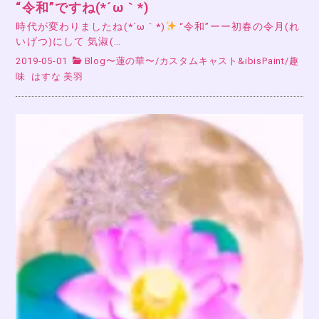
“令和”ですね(*´ω｀*)
時代が変わりましたね(*´ω｀*)
“令和”ーー初春の令月(れ
いげつ)にして 気淑(…
2019-05-01
Blog〜蓮の華〜
/
カスタムキャスト&ibisPaint
/
趣
味
はすな 美羽