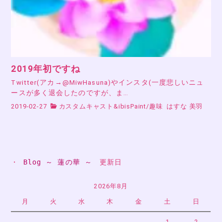
2019年初ですね
Twitter(アカ→@MiwHasuna)やインスタ(一度悲しいニュ
ースが多く退会したのですが、ま…
2019-02-27
カスタムキャスト&ibisPaint
/
趣味
はすな 美羽
・ 
Blog ～ 蓮の華 ～
　更新日
2026年8月
月
火
水
木
金
土
日
1
2