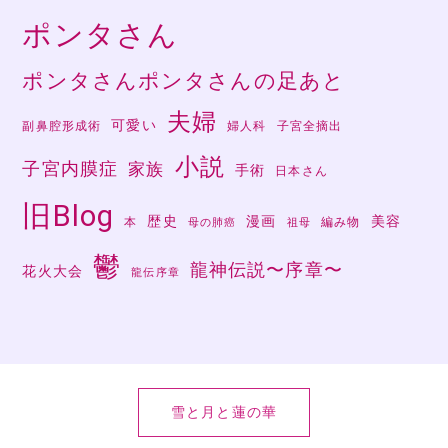
ポンタさん
ポンタさんポンタさんの足あと
夫婦
可愛い
副鼻腔形成術
婦人科
子宮全摘出
小説
子宮内膜症
家族
手術
日本さん
旧Blog
歴史
漫画
美容
本
編み物
母の肺癌
祖母
鬱
龍神伝説〜序章〜
花火大会
龍伝序章
雪と月と蓮の華