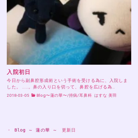
入院初日
今日から副鼻腔形成術という手術を受ける為に、入院しま
した。 ……。鼻の入り口を切って、鼻腔を広げる為…
2018-03-05
Blog〜蓮の華〜
/
持病
/
耳鼻科
はすな 美羽
・ 
Blog ～ 蓮の華 ～
　更新日