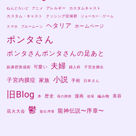
アレルギー
カスタムキャスト
ねんどろいど
アニメ
カスタム・キャスト
クッシング症候群
ジョーカー・ゲーム
ヘタリア
ホームページ
スマホ
ブルームーン
ポンタさん
ポンタさんポンタさんの足あと
夫婦
可愛い
副鼻腔形成術
婦人科
子宮全摘出
小説
子宮内膜症
家族
手術
日本さん
旧Blog
歴史
漫画
美容
本
編み物
母の肺癌
祖母
鬱
龍神伝説〜序章〜
花火大会
龍伝序章