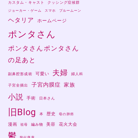
カスタム・キャスト
クッシング症候群
ジョーカー・ゲーム
スマホ
ブルームーン
ヘタリア
ホームページ
ポンタさん
ポンタさんポンタさん
の足あと
夫婦
可愛い
副鼻腔形成術
婦人科
子宮内膜症
家族
子宮全摘出
小説
手術
日本さん
旧Blog
歴史
本
母の肺癌
漫画
美容
花火大会
編み物
祖母
鬱
龍伝序章