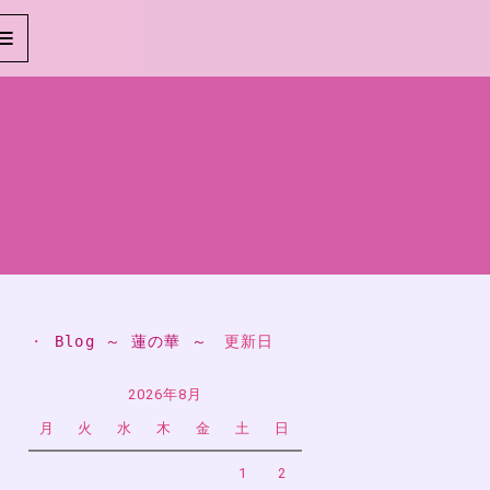
・ 
Blog ～ 蓮の華 ～
　更新日
2026年8月
月
火
水
木
金
土
日
1
2