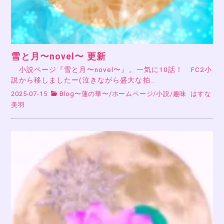
雪と月〜novel〜 更新
小説ページ『雪と月〜novel〜』。一気に10話！ FC2小
説から移しましたー(泣きながら盛大な拍…
2025-07-15
Blog〜蓮の華〜
/
ホームページ
/
小説
/
趣味
はすな
美羽