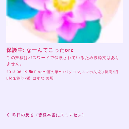
保護中: なーんてこったorz
この投稿はパスワードで保護されているため抜粋文はあり
ません。
2013-06-19
Blog〜蓮の華〜
/
パソコン,スマホ
/
小説
/
持病
/
旧
Blog
/
趣味
/
鬱
はすな 美羽
投
昨日の反省（皆様本当にスミマセン）
稿