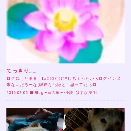
てっきり……
ログ残したまま、fc2 IDだけ消しちゃったからログイン出
来ないだろーな(曖昧な記憶と、思ってたらロ…
2016-02-05
Blog〜蓮の華〜
/
小説
はすな 美羽