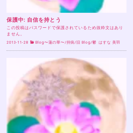
保護中: 自信を持とう
この投稿はパスワードで保護されているため抜粋文はあり
ません。
2013-11-28
Blog〜蓮の華〜
/
持病
/
旧 Blog
/
鬱
はすな 美羽