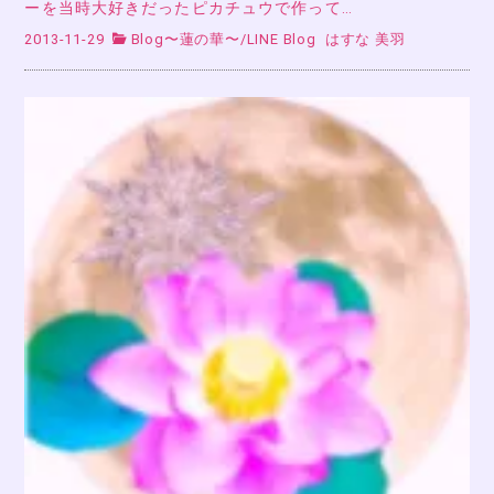
ーを当時大好きだったピカチュウで作って…
2013-11-29
Blog〜蓮の華〜
/
LINE Blog
はすな 美羽