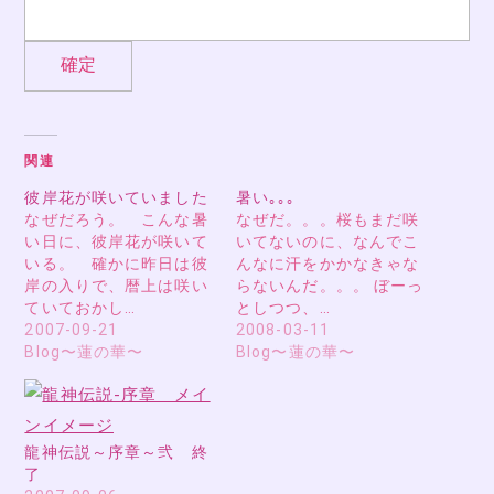
関連
彼岸花が咲いていました
暑い｡｡｡
なぜだろう。 こんな暑
なぜだ。。。桜もまだ咲
い日に、彼岸花が咲いて
いてないのに、なんでこ
いる。 確かに昨日は彼
んなに汗をかかなきゃな
岸の入りで、暦上は咲い
らないんだ。。。 ぼーっ
ていておかし…
としつつ、…
2007-09-21
2008-03-11
Blog〜蓮の華〜
Blog〜蓮の華〜
龍神伝説～序章～弐 終
了