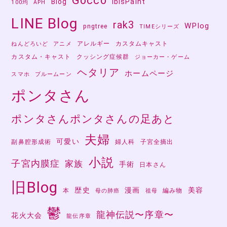
Gocco
Blog
ibisPaint
100均
APH
LINE Blog
rak3
WPlog
pngtree
TIMEシリーズ
アレルギー
カスタムキャスト
ねんどろいど
アニメ
カスタム・キャスト
クッシング症候群
ジョーカー・ゲーム
ヘタリア
ホームページ
スマホ
ブルームーン
ポンタさん
ポンタさんポンタさんの足あと
夫婦
可愛い
副鼻腔形成術
婦人科
子宮全摘出
小説
子宮内膜症
家族
手術
日本さん
旧Blog
歴史
漫画
美容
本
編み物
母の肺癌
祖母
鬱
龍神伝説〜序章〜
花火大会
龍伝序章