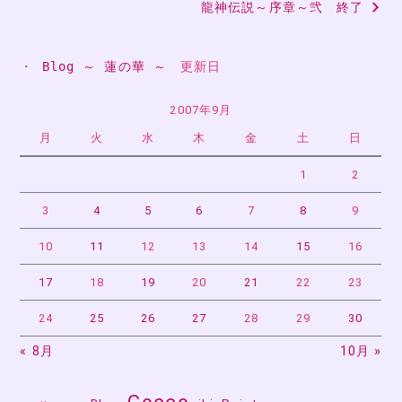
龍神伝説～序章～弐 終了
ナ
ビ
・ 
Blog ～ 蓮の華 ～
　更新日
ゲ
ー
2007年9月
月
火
水
木
金
土
日
シ
ョ
1
2
ン
3
4
5
6
7
8
9
10
11
12
13
14
15
16
17
18
19
20
21
22
23
24
25
26
27
28
29
30
« 8月
10月 »