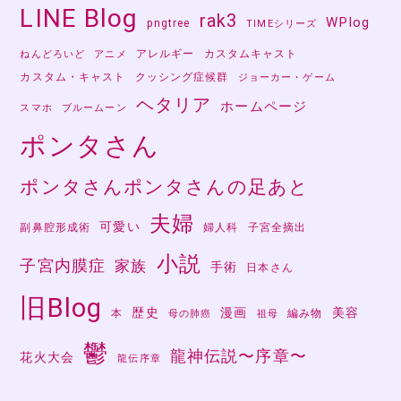
LINE Blog
rak3
WPlog
pngtree
TIMEシリーズ
アレルギー
カスタムキャスト
ねんどろいど
アニメ
カスタム・キャスト
クッシング症候群
ジョーカー・ゲーム
ヘタリア
ホームページ
スマホ
ブルームーン
ポンタさん
ポンタさんポンタさんの足あと
夫婦
可愛い
副鼻腔形成術
婦人科
子宮全摘出
小説
子宮内膜症
家族
手術
日本さん
旧Blog
歴史
漫画
美容
本
編み物
母の肺癌
祖母
鬱
龍神伝説〜序章〜
花火大会
龍伝序章