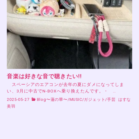
音楽は好きな音で聴きたい!!
スペーシアのエアコンが去年の夏にダメになってしま
い、3月に中古でN-BOXへ乗り換えたんです。・ …
2025-05-27
Blog〜蓮の華〜
/
MUSIC
/
ガジェット
/
手芸
はすな
美羽