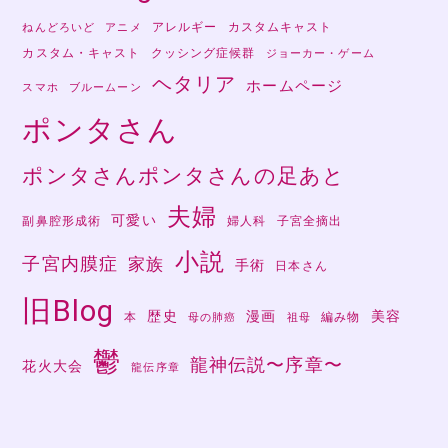
アレルギー
カスタムキャスト
ねんどろいど
アニメ
カスタム・キャスト
クッシング症候群
ジョーカー・ゲーム
ヘタリア
ホームページ
スマホ
ブルームーン
ポンタさん
ポンタさんポンタさんの足あと
夫婦
可愛い
副鼻腔形成術
婦人科
子宮全摘出
小説
子宮内膜症
家族
手術
日本さん
旧Blog
歴史
漫画
美容
本
編み物
母の肺癌
祖母
鬱
龍神伝説〜序章〜
花火大会
龍伝序章