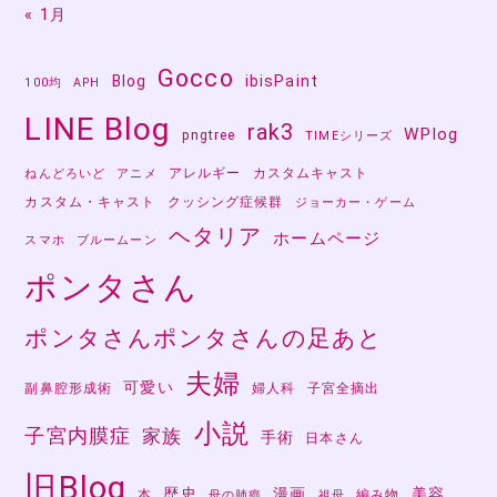
« 1月
Gocco
Blog
ibisPaint
100均
APH
LINE Blog
rak3
WPlog
pngtree
TIMEシリーズ
アレルギー
カスタムキャスト
ねんどろいど
アニメ
カスタム・キャスト
クッシング症候群
ジョーカー・ゲーム
ヘタリア
ホームページ
スマホ
ブルームーン
ポンタさん
ポンタさんポンタさんの足あと
夫婦
可愛い
副鼻腔形成術
婦人科
子宮全摘出
小説
子宮内膜症
家族
手術
日本さん
旧Blog
歴史
漫画
美容
本
編み物
母の肺癌
祖母