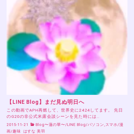
【LINE Blog】まだ見ぬ明日へ
この動画でAPH再燃して、世界史に2424してます。 先日
のG20の非公式米露会談シーンを見た時には…
2015-11-21
Blog〜蓮の華〜
/
LINE Blog
/
パソコン,スマホ
/
漫
画
/
趣味
はすな 美羽