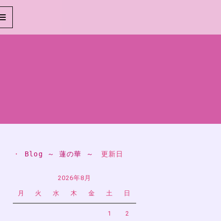
・ 
Blog ～ 蓮の華 ～
　更新日
2026年8月
月
火
水
木
金
土
日
1
2