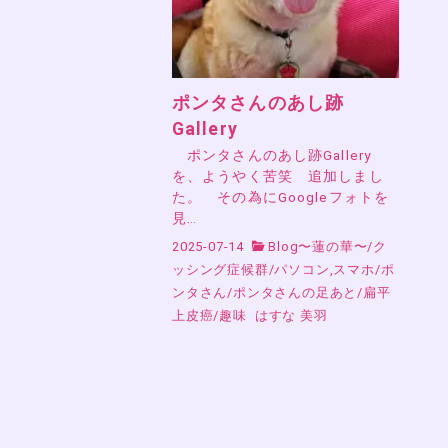
ポンタさんのあし跡
Gallery
ポンタさんのあし跡Gallery
を、ようやく苦笑 追加しまし
た。 その為にGoogleフォトを
見…
2025-07-14
Blog〜蓮の華〜
/
ク
ッシング症候群
/
パソコン,スマホ
/
ポ
ンタさん
/
ポンタさんの足あと
/
扁平
上皮癌
/
趣味
はすな 美羽