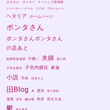
カスタム・キャスト
クッシング症候群
ジョーカー・ゲーム
スマホ
ブルームーン
ヘタリア
ホームページ
ポンタさん
ポンタさんポンタさん
の足あと
夫婦
可愛い
副鼻腔形成術
婦人科
子宮内膜症
家族
子宮全摘出
小説
手術
日本さん
旧Blog
歴史
本
母の肺癌
漫画
美容
花火大会
編み物
祖母
鬱
龍伝序章