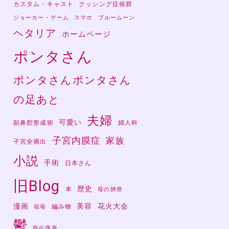
カスタム・キャスト
クッシング症候群
ジョーカー・ゲーム
スマホ
ブルームーン
ヘタリア
ホームページ
ポンタさん
ポンタさんポンタさん
の足あと
夫婦
可愛い
副鼻腔形成術
婦人科
子宮内膜症
家族
子宮全摘出
小説
手術
日本さん
旧Blog
歴史
本
母の肺癌
漫画
美容
花火大会
編み物
祖母
鬱
龍伝序章