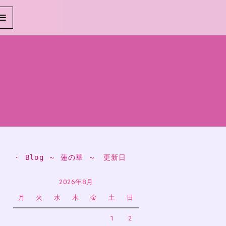
・ 
Blog ～ 蓮の華 ～
　更新日
2026年8月
月
火
水
木
金
土
日
1
2