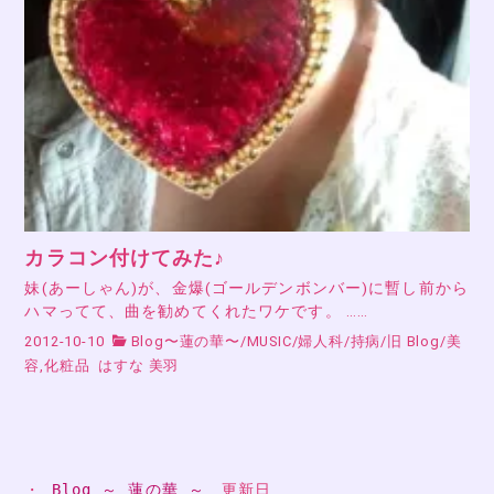
カラコン付けてみた♪
妹(あーしゃん)が、金爆(ゴールデンボンバー)に暫し前から
ハマってて、曲を勧めてくれたワケです。 ……
2012-10-10
Blog〜蓮の華〜
/
MUSIC
/
婦人科
/
持病
/
旧 Blog
/
美
容,化粧品
はすな 美羽
・ 
Blog ～ 蓮の華 ～
　更新日