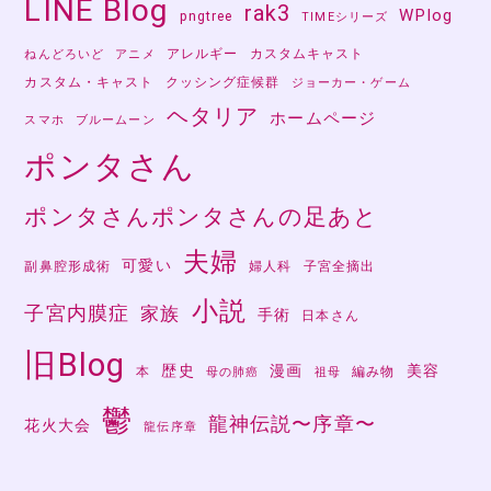
LINE Blog
rak3
WPlog
pngtree
TIMEシリーズ
アレルギー
カスタムキャスト
ねんどろいど
アニメ
カスタム・キャスト
クッシング症候群
ジョーカー・ゲーム
ヘタリア
ホームページ
スマホ
ブルームーン
ポンタさん
ポンタさんポンタさんの足あと
夫婦
可愛い
副鼻腔形成術
婦人科
子宮全摘出
小説
子宮内膜症
家族
手術
日本さん
旧Blog
歴史
漫画
美容
本
編み物
母の肺癌
祖母
鬱
龍神伝説〜序章〜
花火大会
龍伝序章