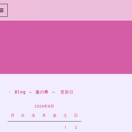
・ 
Blog ～ 蓮の華 ～
　更新日
2026年8月
月
火
水
木
金
土
日
1
2