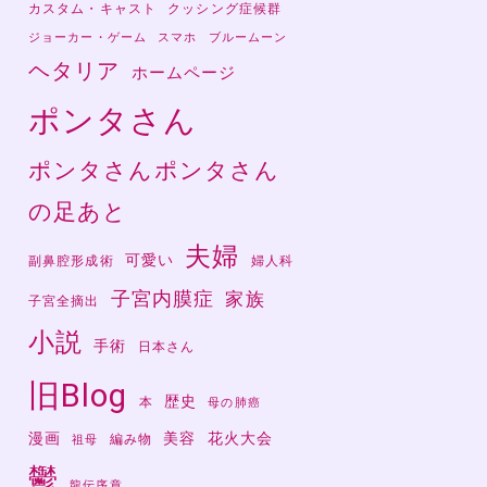
カスタム・キャスト
クッシング症候群
ジョーカー・ゲーム
スマホ
ブルームーン
ヘタリア
ホームページ
ポンタさん
ポンタさんポンタさん
の足あと
夫婦
可愛い
副鼻腔形成術
婦人科
子宮内膜症
家族
子宮全摘出
小説
手術
日本さん
旧Blog
歴史
本
母の肺癌
漫画
美容
花火大会
編み物
祖母
鬱
龍伝序章