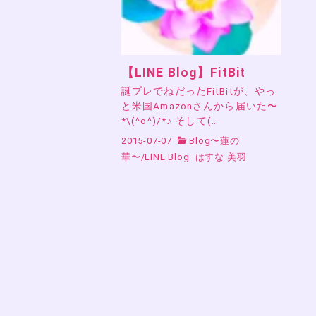
【LINE Blog】FitBit
誕プレでねだったFitBitが、やっ
と米国Amazonさんから届いた〜
*\(^o^)/*♪ そして(…
2015-07-07
Blog〜蓮の
華〜
/
LINE Blog
はすな 美羽