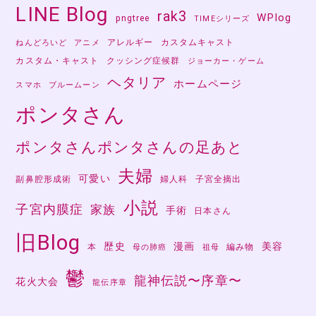
LINE Blog
rak3
WPlog
pngtree
TIMEシリーズ
アレルギー
カスタムキャスト
ねんどろいど
アニメ
カスタム・キャスト
クッシング症候群
ジョーカー・ゲーム
ヘタリア
ホームページ
スマホ
ブルームーン
ポンタさん
ポンタさんポンタさんの足あと
夫婦
可愛い
副鼻腔形成術
婦人科
子宮全摘出
小説
子宮内膜症
家族
手術
日本さん
旧Blog
歴史
漫画
美容
本
編み物
母の肺癌
祖母
鬱
龍神伝説〜序章〜
花火大会
龍伝序章