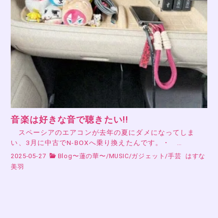
音楽は好きな音で聴きたい!!
スペーシアのエアコンが去年の夏にダメになってしま
い、3月に中古でN-BOXへ乗り換えたんです。・ …
2025-05-27
Blog〜蓮の華〜
/
MUSIC
/
ガジェット
/
手芸
はすな
美羽