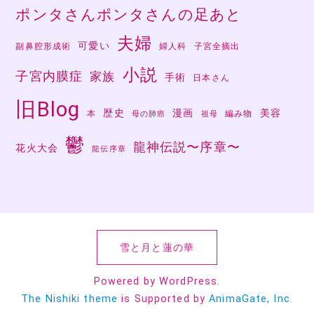
ポンタさんポンタさんの足あと
夫婦
可愛い
副鼻腔形成術
婦人科
子宮全摘出
小説
子宮内膜症
家族
手術
日本さん
旧Blog
歴史
漫画
美容
本
編み物
母の肺癌
祖母
鬱
龍神伝説〜序章〜
花火大会
龍伝序章
雪と月と蓮の華
Powered by WordPress.
The Nishiki theme
is Supported by
AnimaGate, Inc.