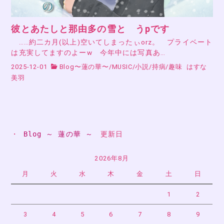
彼とあたしと那由多の雪と うpです
……約二カ月(以上)空いてしまったぃorz。 プライベート
は充実してますのよーw 今年中には写真あ…
2025-12-01
Blog〜蓮の華〜
/
MUSIC
/
小説
/
持病
/
趣味
はすな
美羽
・ 
Blog ～ 蓮の華 ～
　更新日
2026年8月
月
火
水
木
金
土
日
1
2
3
4
5
6
7
8
9