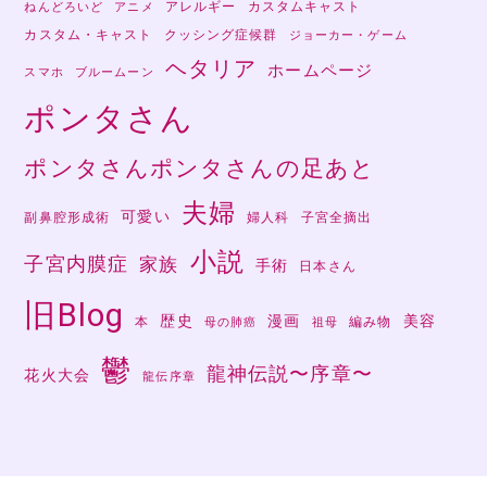
アレルギー
カスタムキャスト
ねんどろいど
アニメ
カスタム・キャスト
クッシング症候群
ジョーカー・ゲーム
ヘタリア
ホームページ
スマホ
ブルームーン
ポンタさん
ポンタさんポンタさんの足あと
夫婦
可愛い
副鼻腔形成術
婦人科
子宮全摘出
小説
子宮内膜症
家族
手術
日本さん
旧Blog
歴史
漫画
美容
本
編み物
母の肺癌
祖母
鬱
龍神伝説〜序章〜
花火大会
龍伝序章