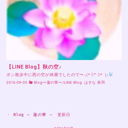
【LINE Blog】秋の空♪
ポン散歩中に西の空が綺麗でしたので〜⸜(* ॑꒳ ॑* )⸝
2016-09-05
Blog〜蓮の華〜
/
LINE Blog
はすな 美羽
・ 
Blog ～ 蓮の華 ～
　更新日