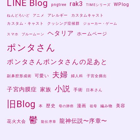
LINE Blog
rak3
WPlog
pngtree
TIMEシリーズ
アレルギー
カスタムキャスト
ねんどろいど
アニメ
カスタム・キャスト
クッシング症候群
ジョーカー・ゲーム
ヘタリア
ホームページ
スマホ
ブルームーン
ポンタさん
ポンタさんポンタさんの足あと
夫婦
可愛い
副鼻腔形成術
婦人科
子宮全摘出
小説
子宮内膜症
家族
手術
日本さん
旧Blog
歴史
漫画
美容
本
編み物
母の肺癌
祖母
鬱
龍神伝説〜序章〜
花火大会
龍伝序章