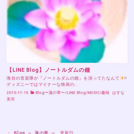
【LINE Blog】ノートルダムの鐘
海自の音楽隊が『ノートルダムの鐘』を演ってたなんて
!!
ディズニーではマイナーな映画の…
2015-11-10
Blog〜蓮の華〜
/
LINE Blog
/
MUSIC
/
趣味
はすな
美羽
・ 
Blog ～ 蓮の華 ～
　更新日