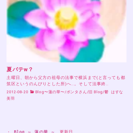
夏バテw？
土曜日、朝から父方の祖母の法事で横浜まで(と言っても都
筑区というのんびりとした所)へ…。そして法事終…
2012-08-20
Blog〜蓮の華〜
/
ポンタさん
/
旧 Blog
/
鬱
はすな
美羽
・ 
Blog ～ 蓮の華 ～
　更新日