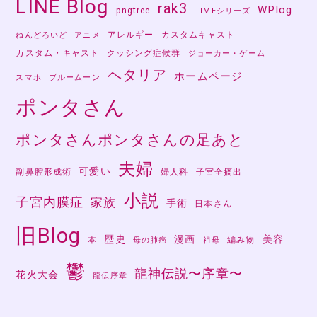
LINE Blog
rak3
WPlog
pngtree
TIMEシリーズ
アレルギー
カスタムキャスト
ねんどろいど
アニメ
カスタム・キャスト
クッシング症候群
ジョーカー・ゲーム
ヘタリア
ホームページ
スマホ
ブルームーン
ポンタさん
ポンタさんポンタさんの足あと
夫婦
可愛い
副鼻腔形成術
婦人科
子宮全摘出
小説
子宮内膜症
家族
手術
日本さん
旧Blog
歴史
漫画
美容
本
編み物
母の肺癌
祖母
鬱
龍神伝説〜序章〜
花火大会
龍伝序章