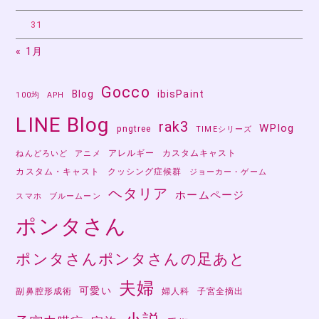
31
« 1月
Gocco
Blog
ibisPaint
100均
APH
LINE Blog
rak3
WPlog
pngtree
TIMEシリーズ
アレルギー
カスタムキャスト
ねんどろいど
アニメ
カスタム・キャスト
クッシング症候群
ジョーカー・ゲーム
ヘタリア
ホームページ
スマホ
ブルームーン
ポンタさん
ポンタさんポンタさんの足あと
夫婦
可愛い
副鼻腔形成術
婦人科
子宮全摘出