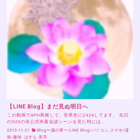
【LINE Blog】まだ見ぬ明日へ
この動画でAPH再燃して、世界史に2424してます。 先日
のG20の非公式米露会談シーンを見た時には…
2015-11-21
Blog〜蓮の華〜
/
LINE Blog
/
パソコン,スマホ
/
漫
画
/
趣味
はすな 美羽