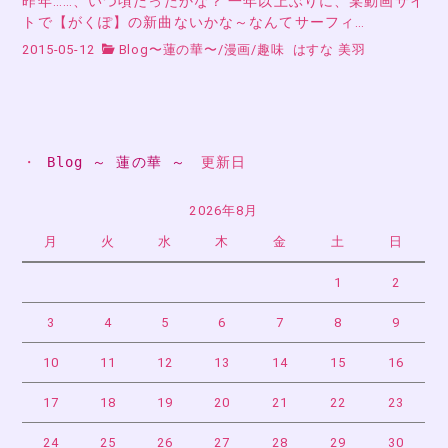
昨年……、いつ頃だったかな？ 一年以上ぶりに、某動画サイ
トで【がくぽ】の新曲ないかな～なんてサーフィ…
2015-05-12
Blog〜蓮の華〜
/
漫画
/
趣味
はすな 美羽
・ 
Blog ～ 蓮の華 ～
　更新日
2026年8月
月
火
水
木
金
土
日
1
2
3
4
5
6
7
8
9
10
11
12
13
14
15
16
17
18
19
20
21
22
23
24
25
26
27
28
29
30