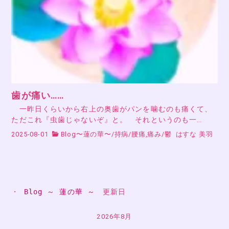
歯が痛い……
一昨日くらいから右上の奥歯がパンを噛むのも痛くて、
ただこれ『虫歯じゃないぞ』と。 それというのも一…
2025-08-01
Blog〜蓮の華〜
/
持病
/
腰痛,痛み
/
鬱
はすな 美羽
・ 
Blog ～ 蓮の華 ～
　更新日
2026年8月