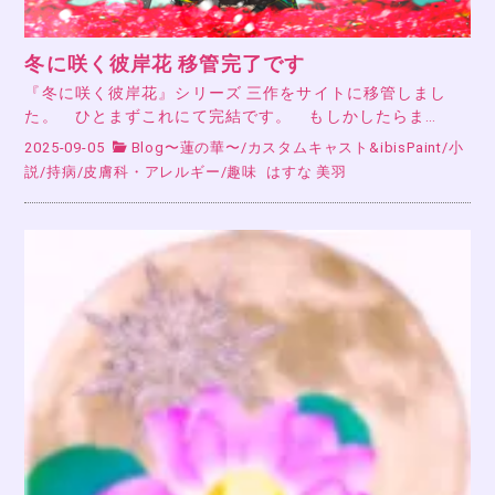
冬に咲く彼岸花 移管完了です
『冬に咲く彼岸花』シリーズ 三作をサイトに移管しまし
た。 ひとまずこれにて完結です。 もしかしたらま…
2025-09-05
Blog〜蓮の華〜
/
カスタムキャスト&ibisPaint
/
小
説
/
持病
/
皮膚科・アレルギー
/
趣味
はすな 美羽