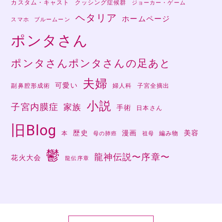
カスタム・キャスト
クッシング症候群
ジョーカー・ゲーム
ヘタリア
ホームページ
スマホ
ブルームーン
ポンタさん
ポンタさんポンタさんの足あと
夫婦
可愛い
副鼻腔形成術
婦人科
子宮全摘出
小説
子宮内膜症
家族
手術
日本さん
旧Blog
歴史
漫画
美容
本
編み物
母の肺癌
祖母
鬱
龍神伝説〜序章〜
花火大会
龍伝序章