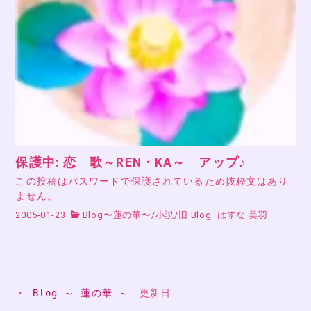
保護中: 恋 歌～REN・KA～ アップ♪
この投稿はパスワードで保護されているため抜粋文はあり
ません。
2005-01-23
Blog〜蓮の華〜
/
小説
/
旧 Blog
はすな 美羽
・ 
Blog ～ 蓮の華 ～
　更新日