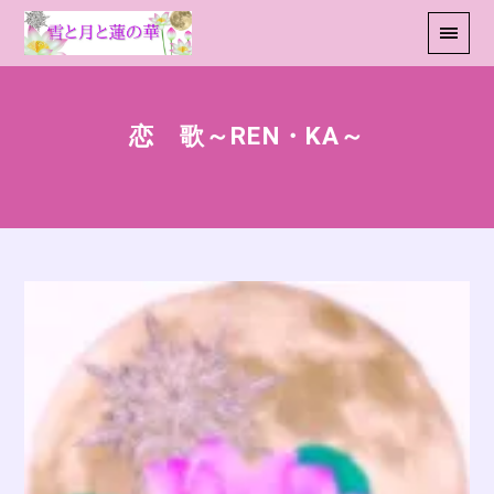
恋 歌～REN・KA～