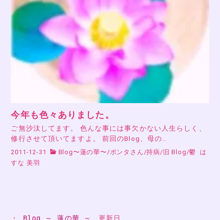
今年も色々ありました。
ご無沙汰してます。 色んな事には事欠かない人生らしく、
修行させて頂いてますよ。 前回のBlog、母の…
2011-12-31
Blog〜蓮の華〜
/
ポンタさん
/
持病
/
旧 Blog
/
鬱
は
すな 美羽
・ 
Blog ～ 蓮の華 ～
　更新日