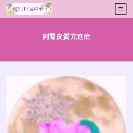
副腎皮質亢進症