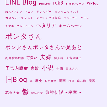
LINE Blog
rak3
WPlog
pngtree
TIMEシリーズ
アレルギー
カスタムキャスト
ねんどろいど
アニメ
カスタム・キャスト
クッシング症候群
ジョーカー・ゲーム
ヘタリア
ホームページ
スマホ
ブルームーン
ポンタさん
ポンタさんポンタさんの足あと
夫婦
可愛い
副鼻腔形成術
婦人科
子宮全摘出
小説
子宮内膜症
家族
手術
日本さん
旧Blog
歴史
漫画
美容
本
編み物
母の肺癌
祖母
鬱
龍神伝説〜序章〜
花火大会
龍伝序章