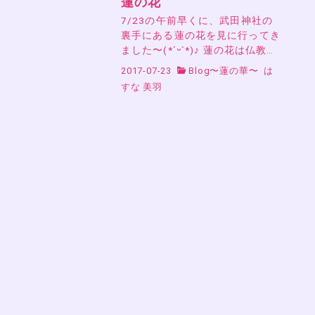
蓮の花
7/23の午前早くに、武田神社の
裏手にある蓮の花を見に行ってき
ました〜(*ˊᵕˋ*)♪ 蓮の花は仏教…
2017-07-23
Blog〜蓮の華〜
は
すな 美羽