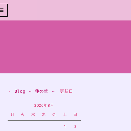
・ 
Blog ～ 蓮の華 ～
　更新日
2026年8月
月
火
水
木
金
土
日
1
2