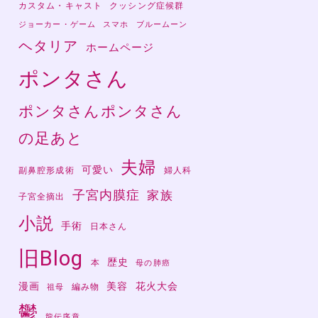
カスタム・キャスト
クッシング症候群
ジョーカー・ゲーム
スマホ
ブルームーン
ヘタリア
ホームページ
ポンタさん
ポンタさんポンタさん
の足あと
夫婦
可愛い
副鼻腔形成術
婦人科
子宮内膜症
家族
子宮全摘出
小説
手術
日本さん
旧Blog
歴史
本
母の肺癌
漫画
美容
花火大会
編み物
祖母
鬱
龍伝序章