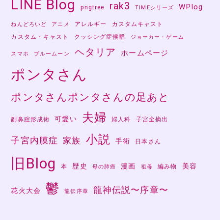
LINE Blog
rak3
WPlog
pngtree
TIMEシリーズ
アレルギー
カスタムキャスト
ねんどろいど
アニメ
カスタム・キャスト
クッシング症候群
ジョーカー・ゲーム
ヘタリア
ホームページ
スマホ
ブルームーン
ポンタさん
ポンタさんポンタさんの足あと
夫婦
可愛い
副鼻腔形成術
婦人科
子宮全摘出
小説
子宮内膜症
家族
手術
日本さん
旧Blog
歴史
漫画
美容
本
編み物
母の肺癌
祖母
鬱
龍神伝説〜序章〜
花火大会
龍伝序章