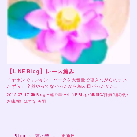
【LINE Blog】レース編み
イヤホンでリンキン・パークを大音量で聴きながらの手い
たずら← 全然やってなかったから編み目がったがた…
2015-07-17
Blog〜蓮の華〜
/
LINE Blog
/
MUSIC
/
持病
/
編み物
/
趣味
/
鬱
はすな 美羽
・ 
Blog ～ 蓮の華 ～
　更新日