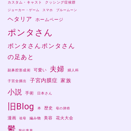
カスタム・キャスト
クッシング症候群
ジョーカー・ゲーム
スマホ
ブルームーン
ヘタリア
ホームページ
ポンタさん
ポンタさんポンタさん
の足あと
夫婦
可愛い
副鼻腔形成術
婦人科
子宮内膜症
家族
子宮全摘出
小説
手術
日本さん
旧Blog
歴史
本
母の肺癌
漫画
美容
花火大会
編み物
祖母
鬱
龍伝序章