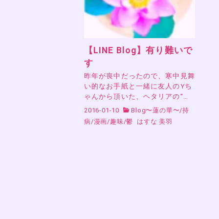
【LINE Blog】有り難いで
す
昨年が喪中だったので、寒中見舞
い的なお手紙と一緒に友人のYち
ゃんから頂いた、ヘタリアの”…
2016-01-10
Blog〜蓮の華〜
/
持
病
/
漫画
/
趣味
/
鬱
はすな 美羽