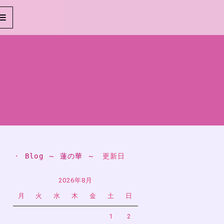
・ 
Blog ～ 蓮の華 ～
　更新日
2026年8月
月
火
水
木
金
土
日
1
2