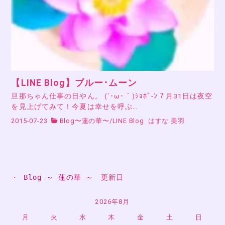
【LINE Blog】ブルー･ムーン
旦那ちゃん仕事の日やん。 (´･ω･｀)ｼｮﾎﾞ-ﾝ７月31日は夜空
を見上げてみて！今夏は幸せを呼ぶ…
2015-07-23
Blog〜蓮の華〜
/
LINE Blog
はすな 美羽
・ 
Blog ～ 蓮の華 ～
　更新日
2026年8月
月
火
水
木
金
土
日