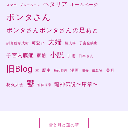
ヘタリア
ホームページ
スマホ
ブルームーン
ポンタさん
ポンタさんポンタさんの足あと
夫婦
可愛い
副鼻腔形成術
婦人科
子宮全摘出
小説
子宮内膜症
家族
手術
日本さん
旧Blog
歴史
漫画
美容
本
編み物
母の肺癌
祖母
鬱
龍神伝説〜序章〜
花火大会
龍伝序章
雪と月と蓮の華