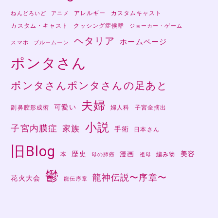
アレルギー
カスタムキャスト
ねんどろいど
アニメ
カスタム・キャスト
クッシング症候群
ジョーカー・ゲーム
ヘタリア
ホームページ
スマホ
ブルームーン
ポンタさん
ポンタさんポンタさんの足あと
夫婦
可愛い
副鼻腔形成術
婦人科
子宮全摘出
小説
子宮内膜症
家族
手術
日本さん
旧Blog
歴史
漫画
美容
本
編み物
母の肺癌
祖母
鬱
龍神伝説〜序章〜
花火大会
龍伝序章