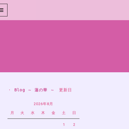
・ 
Blog ～ 蓮の華 ～
　更新日
2026年8月
月
火
水
木
金
土
日
1
2