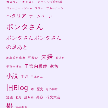
カスタム・キャスト
クッシング症候群
ジョーカー・ゲーム
スマホ
ブルームーン
ヘタリア
ホームページ
ポンタさん
ポンタさんポンタさん
の足あと
夫婦
可愛い
副鼻腔形成術
婦人科
子宮内膜症
家族
子宮全摘出
小説
手術
日本さん
旧Blog
歴史
本
母の肺癌
漫画
美容
花火大会
編み物
祖母
鬱
龍伝序章