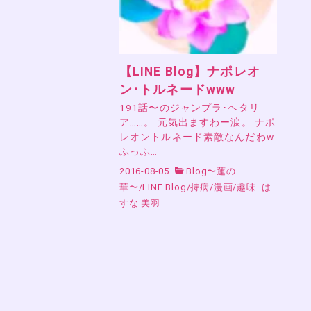
【LINE Blog】ナポレオ
ン･トルネードwww
191話〜のジャンプラ･ヘタリ
ア……。 元気出ますわー涙。 ナポ
レオントルネード素敵なんだわw
ふっふ…
2016-08-05
Blog〜蓮の
華〜
/
LINE Blog
/
持病
/
漫画
/
趣味
は
すな 美羽