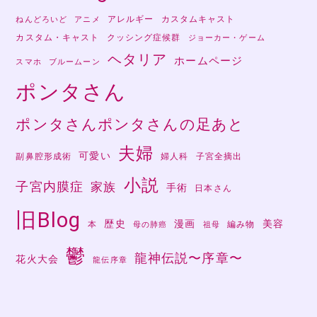
アレルギー
カスタムキャスト
ねんどろいど
アニメ
カスタム・キャスト
クッシング症候群
ジョーカー・ゲーム
ヘタリア
ホームページ
スマホ
ブルームーン
ポンタさん
ポンタさんポンタさんの足あと
夫婦
可愛い
副鼻腔形成術
婦人科
子宮全摘出
小説
子宮内膜症
家族
手術
日本さん
旧Blog
歴史
漫画
美容
本
編み物
母の肺癌
祖母
鬱
龍神伝説〜序章〜
花火大会
龍伝序章