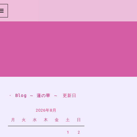
・ 
Blog ～ 蓮の華 ～
　更新日
2026年8月
月
火
水
木
金
土
日
1
2