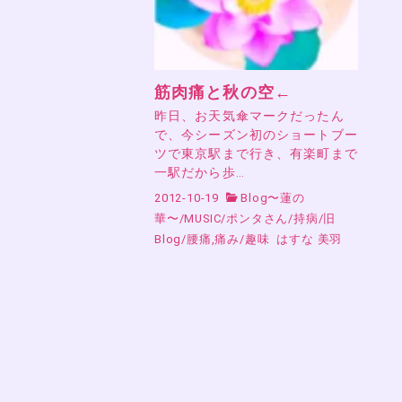
筋肉痛と秋の空←
昨日、お天気傘マークだったん
で、今シーズン初のショートブー
ツで東京駅まで行き、有楽町まで
一駅だから歩…
2012-10-19
Blog〜蓮の
華〜
/
MUSIC
/
ポンタさん
/
持病
/
旧
Blog
/
腰痛,痛み
/
趣味
はすな 美羽