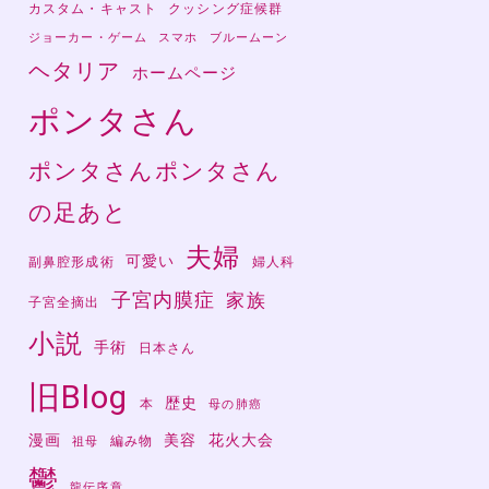
カスタム・キャスト
クッシング症候群
ジョーカー・ゲーム
スマホ
ブルームーン
ヘタリア
ホームページ
ポンタさん
ポンタさんポンタさん
の足あと
夫婦
可愛い
副鼻腔形成術
婦人科
子宮内膜症
家族
子宮全摘出
小説
手術
日本さん
旧Blog
歴史
本
母の肺癌
漫画
美容
花火大会
編み物
祖母
鬱
龍伝序章