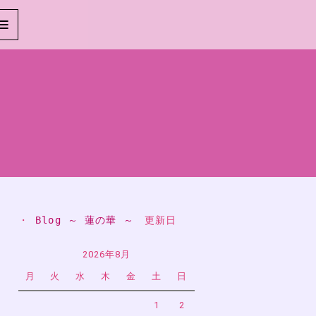
・ 
Blog ～ 蓮の華 ～
　更新日
2026年8月
月
火
水
木
金
土
日
1
2