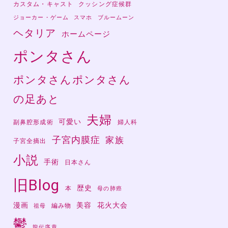
カスタム・キャスト
クッシング症候群
ジョーカー・ゲーム
スマホ
ブルームーン
ヘタリア
ホームページ
ポンタさん
ポンタさんポンタさん
の足あと
夫婦
可愛い
副鼻腔形成術
婦人科
子宮内膜症
家族
子宮全摘出
小説
手術
日本さん
旧Blog
歴史
本
母の肺癌
漫画
美容
花火大会
編み物
祖母
鬱
龍伝序章