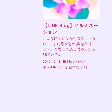
【LINE Blog】イルミネー
ション
こんな時間に父から電話。『う
わ…。また母が急外(救急外来)
か？』と思って恐る恐る出たら、
｢Eテレで…
2016-12-18
Blog〜蓮の
華〜
/
LINE Blog
はすな 美羽