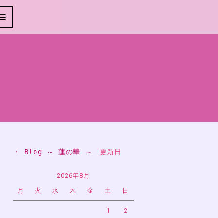
・ 
Blog ～ 蓮の華 ～
　更新日
2026年8月
月
火
水
木
金
土
日
1
2