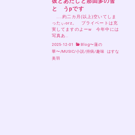
彼とあたしと那由多の雪
と うpです
……約二カ月(以上)空いてしま
ったぃorz。 プライベートは充
実してますのよーw 今年中には
写真あ…
2025-12-01
Blog〜蓮の
華〜
/
MUSIC
/
小説
/
持病
/
趣味
はすな
美羽