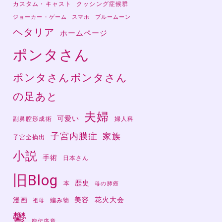
カスタム・キャスト
クッシング症候群
ジョーカー・ゲーム
スマホ
ブルームーン
ヘタリア
ホームページ
ポンタさん
ポンタさんポンタさん
の足あと
夫婦
可愛い
副鼻腔形成術
婦人科
子宮内膜症
家族
子宮全摘出
小説
手術
日本さん
旧Blog
歴史
本
母の肺癌
漫画
美容
花火大会
編み物
祖母
鬱
龍伝序章