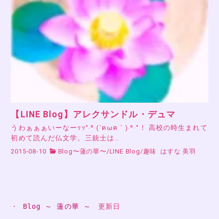
【LINE Blog】アレクサンドル・デュマ
うわぁぁぁいーなーｯｯ˚‧º·(´ฅωฅ｀)‧º·˚！ 高校の時生まれて
初めて読んだ仏文学。三銃士は…
2015-08-10
Blog〜蓮の華〜
/
LINE Blog
/
趣味
はすな 美羽
・ 
Blog ～ 蓮の華 ～
　更新日