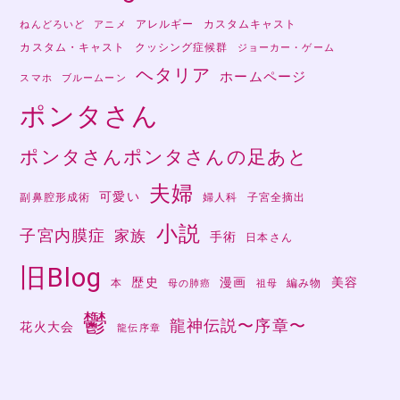
アレルギー
カスタムキャスト
ねんどろいど
アニメ
カスタム・キャスト
クッシング症候群
ジョーカー・ゲーム
ヘタリア
ホームページ
スマホ
ブルームーン
ポンタさん
ポンタさんポンタさんの足あと
夫婦
可愛い
副鼻腔形成術
婦人科
子宮全摘出
小説
子宮内膜症
家族
手術
日本さん
旧Blog
歴史
漫画
美容
本
編み物
母の肺癌
祖母
鬱
龍神伝説〜序章〜
花火大会
龍伝序章