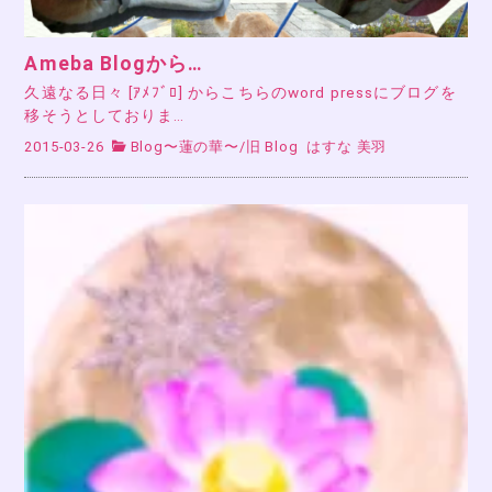
Ameba Blogから…
久遠なる日々 [ｱﾒﾌﾞﾛ] からこちらのword pressにブログを
移そうとしておりま…
2015-03-26
Blog〜蓮の華〜
/
旧 Blog
はすな 美羽