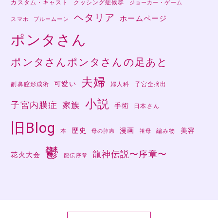
カスタム・キャスト
クッシング症候群
ジョーカー・ゲーム
ヘタリア
ホームページ
スマホ
ブルームーン
ポンタさん
ポンタさんポンタさんの足あと
夫婦
可愛い
副鼻腔形成術
婦人科
子宮全摘出
小説
子宮内膜症
家族
手術
日本さん
旧Blog
歴史
漫画
美容
本
編み物
母の肺癌
祖母
鬱
龍神伝説〜序章〜
花火大会
龍伝序章