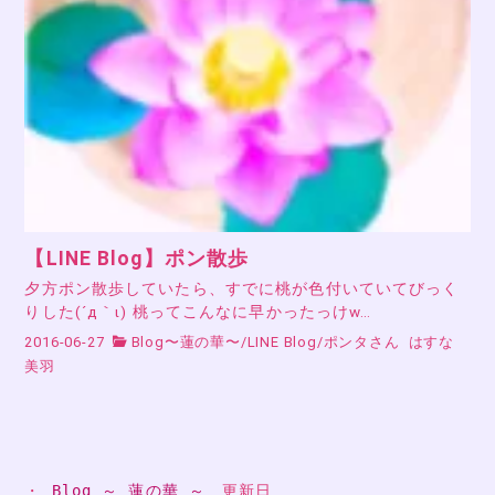
【LINE Blog】ポン散歩
夕方ポン散歩していたら、すでに桃が色付いていてびっく
りした(´д｀ι) 桃ってこんなに早かったっけw…
2016-06-27
Blog〜蓮の華〜
/
LINE Blog
/
ポンタさん
はすな
美羽
・ 
Blog ～ 蓮の華 ～
　更新日