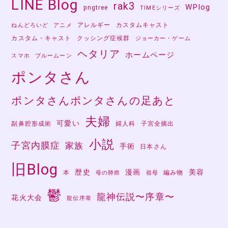
LINE Blog
rak3
WPlog
pngtree
TIMEシリーズ
アレルギー
カスタムキャスト
ねんどろいど
アニメ
カスタム・キャスト
クッシング症候群
ジョーカー・ゲーム
ヘタリア
ホームページ
スマホ
ブルームーン
ポンタさん
ポンタさんポンタさんの足あと
夫婦
可愛い
副鼻腔形成術
婦人科
子宮全摘出
小説
子宮内膜症
家族
手術
日本さん
旧Blog
歴史
漫画
美容
本
編み物
母の肺癌
祖母
鬱
龍神伝説〜序章〜
花火大会
龍伝序章