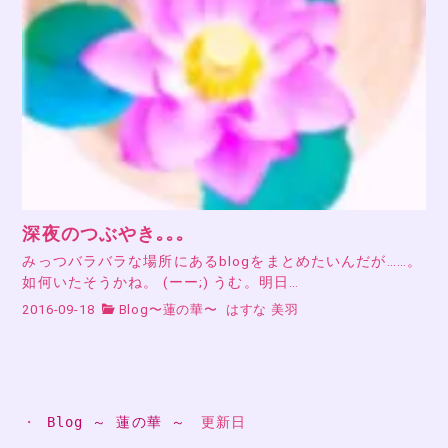
深夜のつぶやき｡｡｡
みっつバラバラな場所にあるblogをまとめたいんだが……。
如何いたそうかね。 (ーー;) うむ。明日…
2016-09-18
Blog〜蓮の華〜
はすな 美羽
・ 
Blog ～ 蓮の華 ～
　更新日