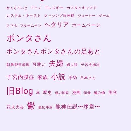
アレルギー
カスタムキャスト
ねんどろいど
アニメ
カスタム・キャスト
クッシング症候群
ジョーカー・ゲーム
ヘタリア
ホームページ
スマホ
ブルームーン
ポンタさん
ポンタさんポンタさんの足あと
夫婦
可愛い
副鼻腔形成術
婦人科
子宮全摘出
小説
子宮内膜症
家族
手術
日本さん
旧Blog
歴史
漫画
美容
本
編み物
母の肺癌
祖母
鬱
龍神伝説〜序章〜
花火大会
龍伝序章