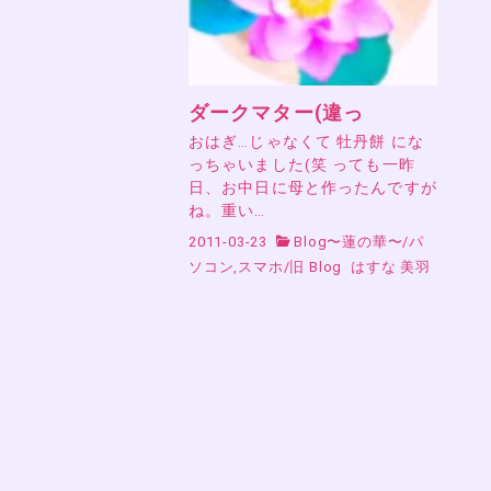
ダークマター(違っ
おはぎ…じゃなくて 牡丹餅 にな
っちゃいました(笑 っても一昨
日、お中日に母と作ったんですが
ね。重い…
2011-03-23
Blog〜蓮の華〜
/
パ
ソコン,スマホ
/
旧 Blog
はすな 美羽