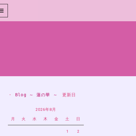
・ 
Blog ～ 蓮の華 ～
　更新日
2026年8月
月
火
水
木
金
土
日
1
2