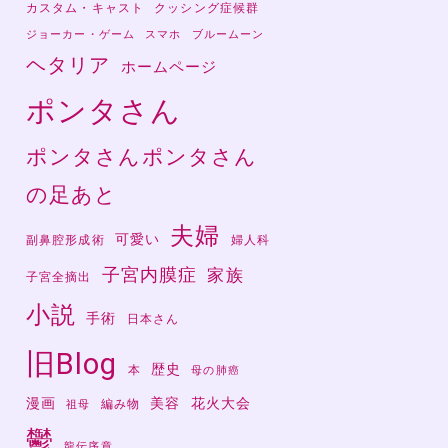
カスタム・キャスト
クッシング症候群
ジョーカー・ゲーム
スマホ
ブルームーン
ヘタリア
ホームページ
ポンタさん
ポンタさんポンタさん
の足あと
夫婦
可愛い
副鼻腔形成術
婦人科
子宮内膜症
家族
子宮全摘出
小説
手術
日本さん
旧Blog
歴史
本
母の肺癌
漫画
美容
花火大会
編み物
祖母
鬱
龍伝序章