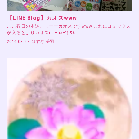
【LINE Blog】カオスwww
ここ数日の本達。 …ーーカオスですwww これにコミックス
が入るとよりカオス(｡ ｰ`ωｰ´) ｳﾑ…
2016-03-27
はすな 美羽