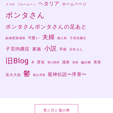
ヘタリア
ホームページ
スマホ
ブルームーン
ポンタさん
ポンタさんポンタさんの足あと
夫婦
可愛い
副鼻腔形成術
婦人科
子宮全摘出
小説
子宮内膜症
家族
手術
日本さん
旧Blog
歴史
漫画
美容
本
編み物
母の肺癌
祖母
鬱
龍神伝説〜序章〜
花火大会
龍伝序章
雪と月と蓮の華