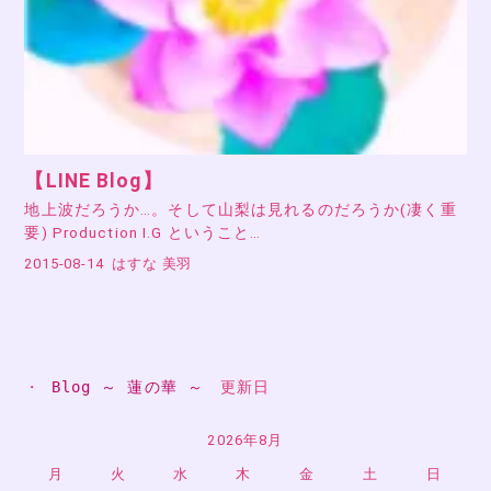
【LINE Blog】
地上波だろうか…。そして山梨は見れるのだろうか(凄く重
要) Production I.G ということ…
2015-08-14
はすな 美羽
・ 
Blog ～ 蓮の華 ～
　更新日
2026年8月
月
火
水
木
金
土
日