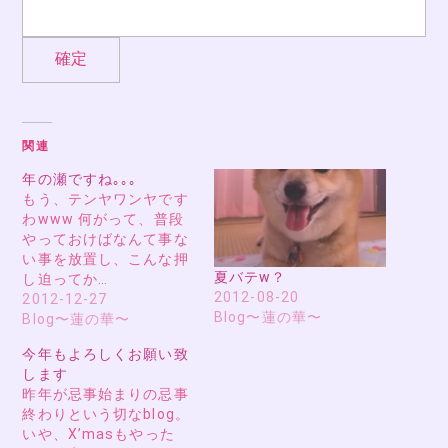
関連
年の瀬ですね｡｡｡
もう、テンヤワンヤです
わwww 何がって、普段
やっておけばなんて事な
い事を放置し、こんな押
夏バテw？
し迫ってか…
2012-08-20
2012-12-27
Blog〜蓮の華〜
Blog〜蓮の華〜
今年もよろしくお願い致
します
昨年が忌事始まりの忌事
終わりという切なblog。
いや、X’masもやった