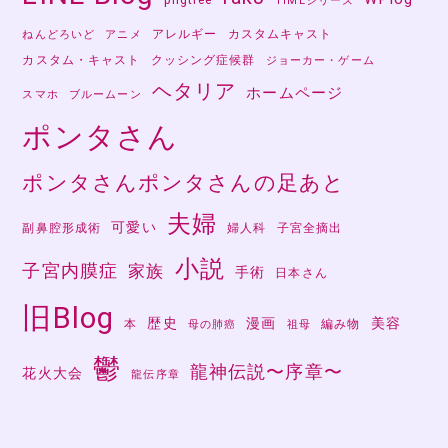
TIMEシリーズ
アレルギー
カスタムキャスト
ねんどろいど
アニメ
カスタム・キャスト
クッシング症候群
ジョーカー・ゲーム
ヘタリア
ホームページ
スマホ
ブルームーン
ポンタさん
ポンタさんポンタさんの足あと
夫婦
可愛い
副鼻腔形成術
婦人科
子宮全摘出
小説
子宮内膜症
家族
手術
日本さん
旧Blog
歴史
漫画
美容
本
編み物
母の肺癌
祖母
鬱
龍神伝説〜序章〜
花火大会
龍伝序章