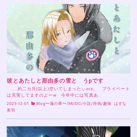
彼とあたしと那由多の雪と うpです
……約二カ月(以上)空いてしまったぃorz。 プライベート
は充実してますのよーw 今年中には写真あ…
2025-12-01
Blog〜蓮の華〜
/
MUSIC
/
小説
/
持病
/
趣味
はすな
美羽