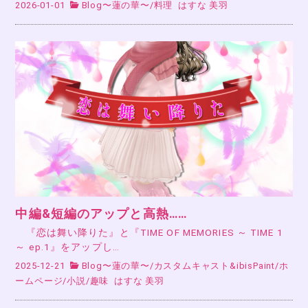
2026-01-01
Blog〜蓮の華〜
/
料理
はすな 美羽
中編&短編のアップと高熱……
『恋は舞い降りた』と『TIME OF MEMORIES ～ TIME 1
～ ep.1』をアップし…
2025-12-21
Blog〜蓮の華〜
/
カスタムキャスト&ibisPaint
/
ホ
ームページ
/
小説
/
趣味
はすな 美羽