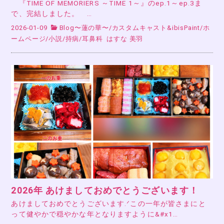
『TIME OF MEMORIERS ～TIME 1～』のep.1～ep.3ま
で、完結しました。 …
2026-01-09
Blog〜蓮の華〜
/
カスタムキャスト&ibisPaint
/
ホ
ームページ
/
小説
/
持病
/
耳鼻科
はすな 美羽
2026年 あけましておめでとうございます！
あけましておめでとうございます.ᐟこの一年が皆さまにと
って健やかで穏やかな年となりますように&#x1…