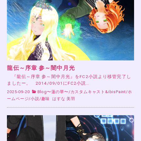
龍伝～序章 参～闇中月光
『龍伝～序章 参～闇中月光』をFC2小説より移管完了し
ましたー。 2014/09/01にFC2小説…
2025-09-20
Blog〜蓮の華〜
/
カスタムキャスト&ibisPaint
/
ホ
ームページ
/
小説
/
趣味
はすな 美羽