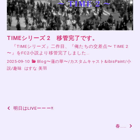
TIMEシリーズ 2 移管完了です。
『TIMEシリーズ』二作目、『俺たちの交差点〜 TIME 2
〜』をFC2小説より移管完了しました…
2025-09-10
Blog〜蓮の華〜
/
カスタムキャスト&ibisPaint
/
小
説
/
趣味
はすな 美羽
投
明日はLIVEーーー‼
稿
春……
ナ
ビ