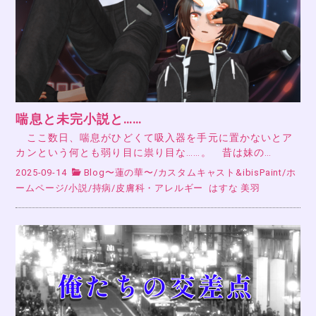
喘息と未完小説と……
ここ数日、喘息がひどくて吸入器を手元に置かないとア
カンという何とも弱り目に祟り目な……。 昔は妹の…
2025-09-14
Blog〜蓮の華〜
/
カスタムキャスト&ibisPaint
/
ホ
ームページ
/
小説
/
持病
/
皮膚科・アレルギー
はすな 美羽