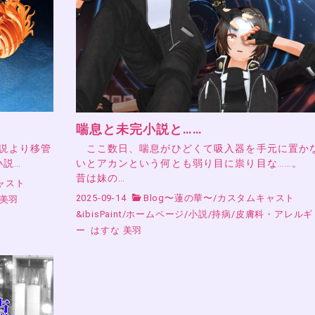
喘息と未完小説と……
小説より移管
ここ数日、喘息がひどくて吸入器を手元に置か
小説…
いとアカンという何とも弱り目に祟り目な……。
昔は妹の…
ャスト
2025-09-14
Blog〜蓮の華〜
/
カスタムキャスト
 美羽
&ibisPaint
/
ホームページ
/
小説
/
持病
/
皮膚科・アレルギ
ー
はすな 美羽