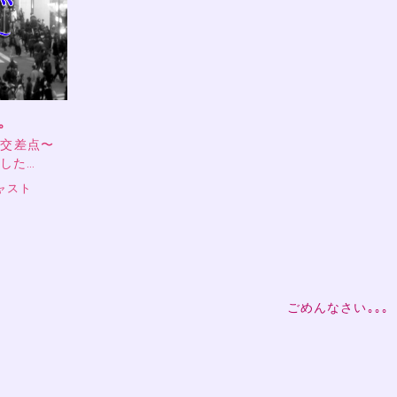
。
の交差点〜
ました…
ャスト
ごめんなさい｡｡｡