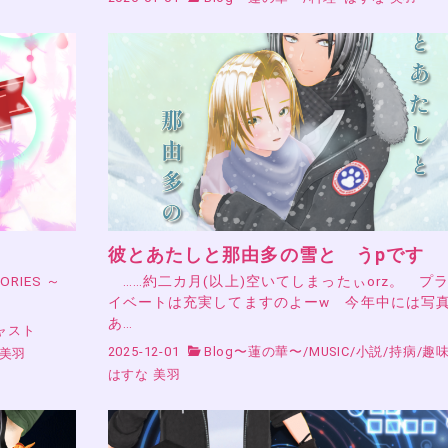
彼とあたしと那由多の雪と うpです
RIES ～
……約二カ月(以上)空いてしまったぃorz。 プ
イベートは充実してますのよーw 今年中には写
あ…
ャスト
2025-12-01
Blog〜蓮の華〜
/
MUSIC
/
小説
/
持病
/
趣
 美羽
はすな 美羽