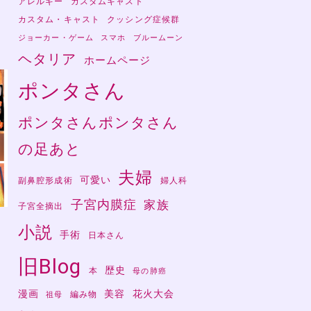
アレルギー
カスタムキャスト
カスタム・キャスト
クッシング症候群
ジョーカー・ゲーム
スマホ
ブルームーン
ヘタリア
ホームページ
ポンタさん
ポンタさんポンタさん
の足あと
夫婦
可愛い
副鼻腔形成術
婦人科
子宮内膜症
家族
子宮全摘出
小説
手術
日本さん
さ
旧Blog
歴史
本
母の肺癌
漫画
美容
花火大会
編み物
祖母