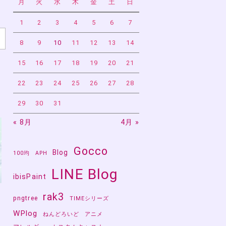
月
火
水
木
金
土
日
1
2
3
4
5
6
7
8
9
10
11
12
13
14
15
16
17
18
19
20
21
22
23
24
25
26
27
28
29
30
31
« 8月
4月 »
Gocco
Blog
100均
APH
LINE Blog
ibisPaint
rak3
pngtree
TIMEシリーズ
WPlog
ねんどろいど
アニメ