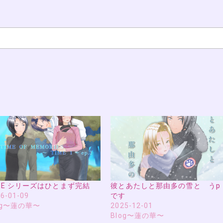
ME シリーズはひとまず完結
彼とあたしと那由多の雪と うp
6-01-09
です
og〜蓮の華〜
2025-12-01
Blog〜蓮の華〜