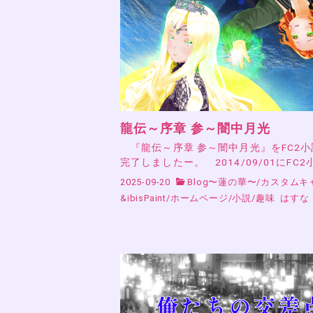
龍伝～序章 参～闇中月光
『龍伝～序章 参～闇中月光』をFC2
完了しましたー。 2014/09/01にFC2
2025-09-20
Blog〜蓮の華〜
/
カスタムキ
&ibisPaint
/
ホームページ
/
小説
/
趣味
はすな