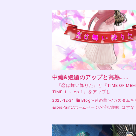
中編&短編のアップと高熱……
『恋は舞い降りた』と『TIME OF MEMO
TIME 1 ～ ep.1』をアップし…
2025-12-21
Blog〜蓮の華〜
/
カスタムキ
&ibisPaint
/
ホームページ
/
小説
/
趣味
はすな