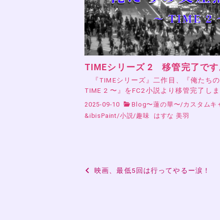
TIMEシリーズ 2 移管完了です
『TIMEシリーズ』二作目、『俺たち
TIME 2 〜』をFC2小説より移管完了し
2025-09-10
Blog〜蓮の華〜
/
カスタムキ
&ibisPaint
/
小説
/
趣味
はすな 美羽
投
映画、最低5回は行ってやるー涙！
稿
ナ
ビ