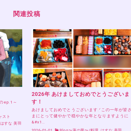
関連投稿
2026年 あけましておめでとうございま
す！
』のep.1～
あけましておめでとうございます.ᐟこの一年が皆
まにとって健やかで穏やかな年となりますように
ャスト
&#x1…
はすな 美羽
2026-01-01
Blog〜蓮の華〜
/
料理
はすな 美羽