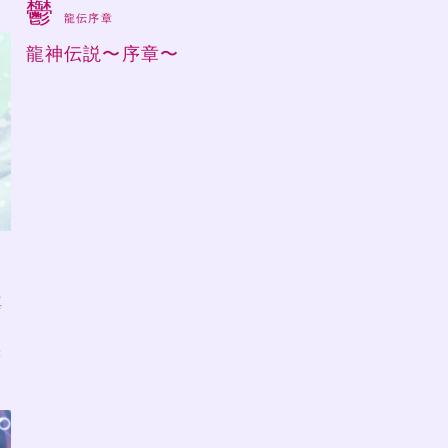
鬱
龍伝序章
龍神伝説〜序章〜
ラ
真
味