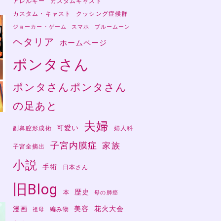
アレルギー
カスタムキャスト
カスタム・キャスト
クッシング症候群
ジョーカー・ゲーム
スマホ
ブルームーン
ヘタリア
ホームページ
ポンタさん
ポンタさんポンタさん
の足あと
夫婦
可愛い
副鼻腔形成術
婦人科
子宮内膜症
家族
子宮全摘出
さ
小説
手術
日本さん
旧Blog
歴史
本
母の肺癌
漫画
美容
花火大会
編み物
祖母