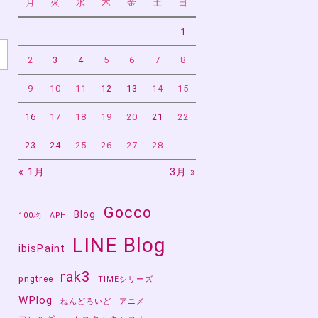
月
火
水
木
金
土
日
1
2
3
4
5
6
7
8
9
10
11
12
13
14
15
16
17
18
19
20
21
22
23
24
25
26
27
28
« 1月
3月 »
Gocco
Blog
100均
APH
LINE Blog
ibisPaint
rak3
pngtree
TIMEシリーズ
WPlog
ねんどろいど
アニメ