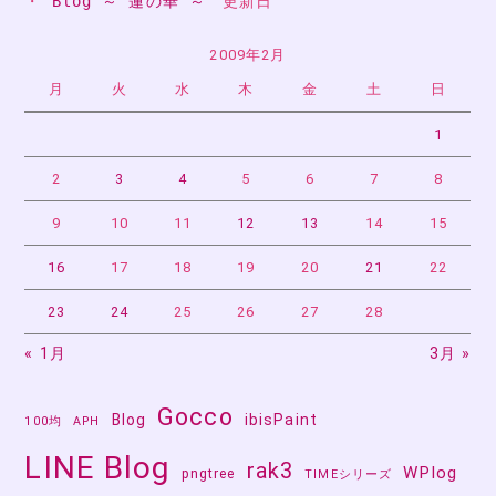
・ 
Blog ～ 蓮の華 ～
　更新日
ゲ
ー
2009年2月
月
火
水
木
金
土
日
シ
ョ
1
ン
2
3
4
5
6
7
8
9
10
11
12
13
14
15
16
17
18
19
20
21
22
23
24
25
26
27
28
« 1月
3月 »
Gocco
Blog
ibisPaint
100均
APH
LINE Blog
rak3
WPlog
pngtree
TIMEシリーズ