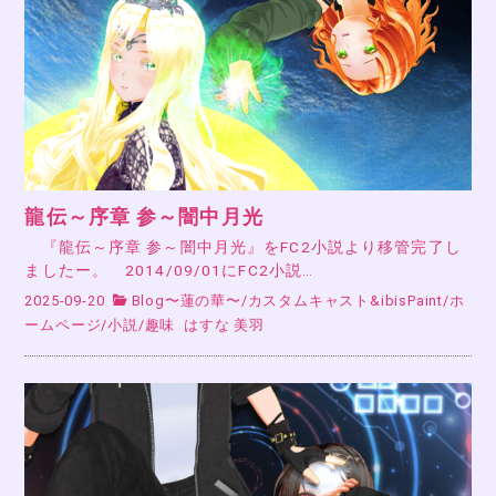
龍伝～序章 参～闇中月光
『龍伝～序章 参～闇中月光』をFC2小説より移管完了し
ましたー。 2014/09/01にFC2小説…
2025-09-20
Blog〜蓮の華〜
/
カスタムキャスト&ibisPaint
/
ホ
ームページ
/
小説
/
趣味
はすな 美羽