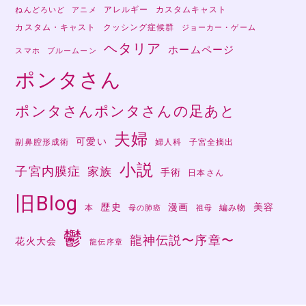
アレルギー
カスタムキャスト
ねんどろいど
アニメ
カスタム・キャスト
クッシング症候群
ジョーカー・ゲーム
ヘタリア
ホームページ
スマホ
ブルームーン
ポンタさん
ポンタさんポンタさんの足あと
夫婦
可愛い
副鼻腔形成術
婦人科
子宮全摘出
小説
子宮内膜症
家族
手術
日本さん
旧Blog
歴史
漫画
美容
本
編み物
母の肺癌
祖母
鬱
龍神伝説〜序章〜
花火大会
龍伝序章