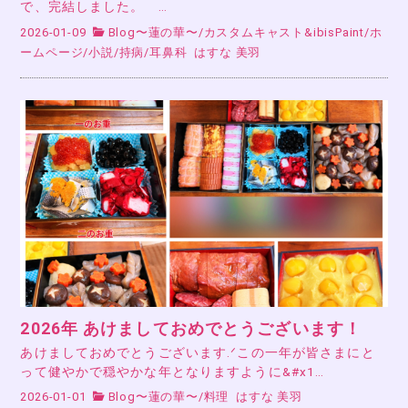
で、完結しました。 …
2026-01-09
Blog〜蓮の華〜
/
カスタムキャスト&ibisPaint
/
ホ
ームページ
/
小説
/
持病
/
耳鼻科
はすな 美羽
2026年 あけましておめでとうございます！
あけましておめでとうございます.ᐟこの一年が皆さまにと
って健やかで穏やかな年となりますように&#x1…
2026-01-01
Blog〜蓮の華〜
/
料理
はすな 美羽