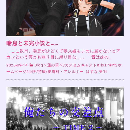
喘息と未完小説と……
ここ数日、喘息がひどくて吸入器を手元に置かないとア
カンという何とも弱り目に祟り目な……。 昔は妹の…
2025-09-14
Blog〜蓮の華〜
/
カスタムキャスト&ibisPaint
/
ホ
ームページ
/
小説
/
持病
/
皮膚科・アレルギー
はすな 美羽