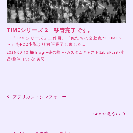
TIMEシリーズ 2 移管完了です。
『TIMEシリーズ』二作目、『俺たちの交差点〜 TIME 2
〜』をFC2小説より移管完了しました…
2025-09-10
Blog〜蓮の華〜
/
カスタムキャスト&ibisPaint
/
小
説
/
趣味
はすな 美羽
投
アフリカン・シンフォニー
稿
Gocco危うい
ナ
ビ