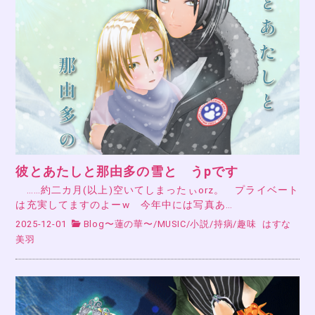
彼とあたしと那由多の雪と うpです
……約二カ月(以上)空いてしまったぃorz。 プライベート
は充実してますのよーw 今年中には写真あ…
2025-12-01
Blog〜蓮の華〜
/
MUSIC
/
小説
/
持病
/
趣味
はすな
美羽