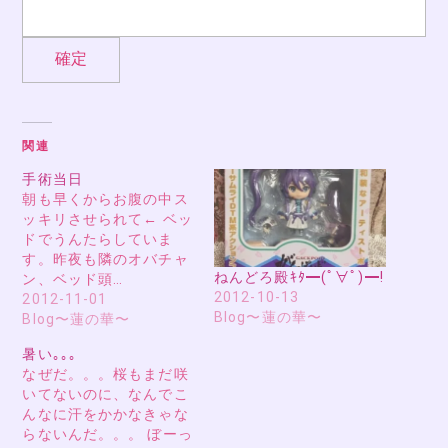
関連
手術当日
朝も早くからお腹の中ス
ッキリさせられて← ベッ
ドでうんたらしていま
す。昨夜も隣のオバチャ
ねんどろ殿ｷﾀ━(ﾟ∀ﾟ)━!
ン、ベッド頭…
2012-10-13
2012-11-01
Blog〜蓮の華〜
Blog〜蓮の華〜
暑い｡｡｡
なぜだ。。。桜もまだ咲
いてないのに、なんでこ
んなに汗をかかなきゃな
らないんだ。。。 ぼーっ