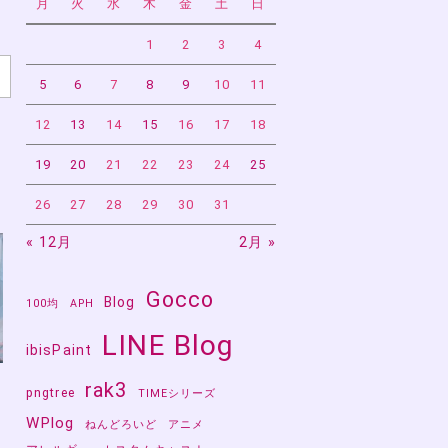
月
火
水
木
金
土
日
1
2
3
4
5
6
7
8
9
10
11
12
13
14
15
16
17
18
19
20
21
22
23
24
25
26
27
28
29
30
31
« 12月
2月 »
Gocco
Blog
100均
APH
LINE Blog
ibisPaint
rak3
pngtree
TIMEシリーズ
WPlog
ねんどろいど
アニメ