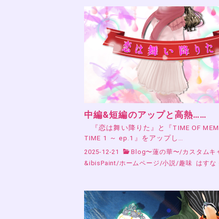
中編&短編のアップと高熱……
『恋は舞い降りた』と『TIME OF MEMO
TIME 1 ～ ep.1』をアップし…
2025-12-21
Blog〜蓮の華〜
/
カスタムキ
&ibisPaint
/
ホームページ
/
小説
/
趣味
はすな