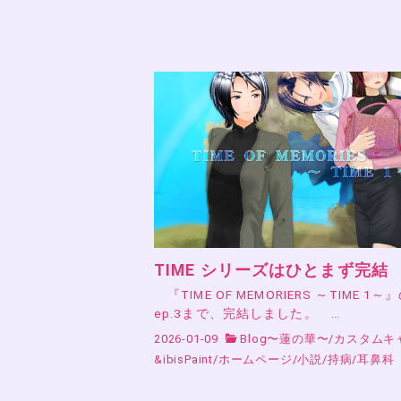
TIME シリーズはひとまず完結
『TIME OF MEMORIERS ～TIME 1～
ep.3まで、完結しました。 …
2026-01-09
Blog〜蓮の華〜
/
カスタムキ
&ibisPaint
/
ホームページ
/
小説
/
持病
/
耳鼻科