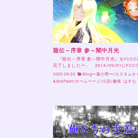
龍伝～序章 参～闇中月光
『龍伝～序章 参～闇中月光』をFC2
完了しましたー。 2014/09/01にFC2
2025-09-20
Blog〜蓮の華〜
/
カスタムキ
&ibisPaint
/
ホームページ
/
小説
/
趣味
はすな