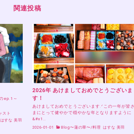
関連投稿
2026年 あけましておめでとうございま
す！
』のep.1～
あけましておめでとうございます.ᐟこの一年が皆
まにとって健やかで穏やかな年となりますように
ャスト
&#x1…
はすな 美羽
2026-01-01
Blog〜蓮の華〜
/
料理
はすな 美羽