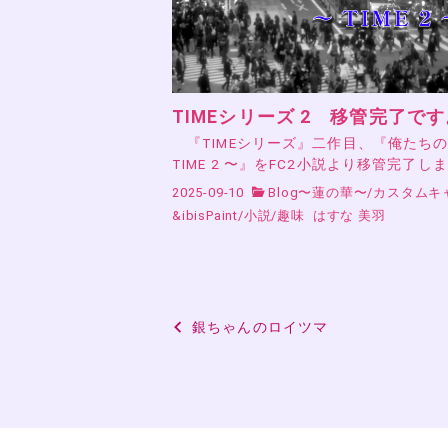
TIMEシリーズ 2 移管完了です
『TIMEシリーズ』二作目、『俺たち
TIME 2 〜』をFC2小説より移管完了し
2025-09-10
Blog〜蓮の華〜
/
カスタムキ
&ibisPaint
/
小説
/
趣味
はすな 美羽
投
銀ちゃんのロイツマ
稿
ナ
ビ