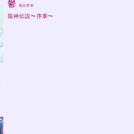
鬱
龍伝序章
龍神伝説〜序章〜
ラ
真
味