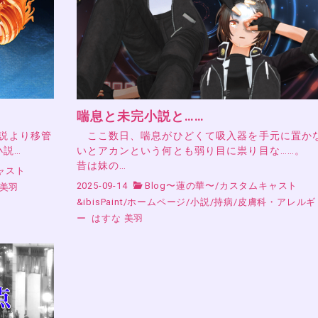
喘息と未完小説と……
小説より移管
ここ数日、喘息がひどくて吸入器を手元に置か
小説…
いとアカンという何とも弱り目に祟り目な……。
昔は妹の…
ャスト
2025-09-14
Blog〜蓮の華〜
/
カスタムキャスト
 美羽
&ibisPaint
/
ホームページ
/
小説
/
持病
/
皮膚科・アレルギ
ー
はすな 美羽