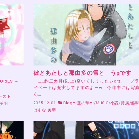
彼とあたしと那由多の雪と うpです
RIES ～
……約二カ月(以上)空いてしまったぃorz。 プ
イベートは充実してますのよーw 今年中には写
あ…
ャスト
2025-12-01
Blog〜蓮の華〜
/
MUSIC
/
小説
/
持病
/
趣
 美羽
はすな 美羽