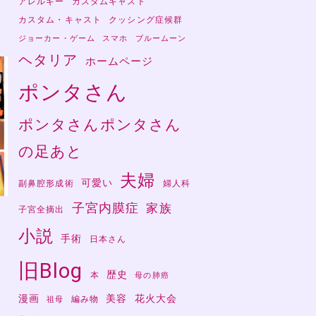
アレルギー
カスタムキャスト
カスタム・キャスト
クッシング症候群
ジョーカー・ゲーム
スマホ
ブルームーン
ヘタリア
ホームページ
ポンタさん
ポンタさんポンタさん
の足あと
夫婦
可愛い
副鼻腔形成術
婦人科
子宮内膜症
家族
子宮全摘出
小説
手術
日本さん
さ
旧Blog
歴史
本
母の肺癌
漫画
美容
花火大会
編み物
祖母