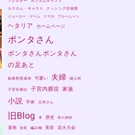
アレルギー
カスタムキャスト
カスタム・キャスト
クッシング症候群
ジョーカー・ゲーム
スマホ
ブルームーン
ヘタリア
ホームページ
ポンタさん
ポンタさんポンタさん
の足あと
夫婦
可愛い
副鼻腔形成術
婦人科
子宮内膜症
家族
子宮全摘出
さ
小説
手術
日本さん
旧Blog
歴史
本
母の肺癌
漫画
美容
花火大会
編み物
祖母