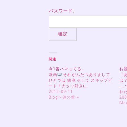
パスワード:
関連
今1番ハマってる…
お
漫画
それがふたつありまして
『
ひとつは 銀魂 そして スキップビ
は
ート！大ッッ好き(,…
…
2012-09-11
れだ
Blog〜蓮の華〜
200
Bl