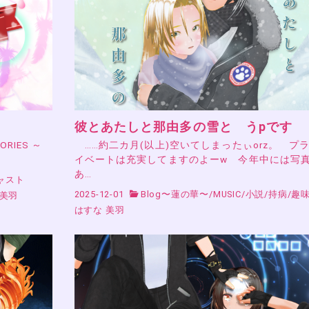
彼とあたしと那由多の雪と うpです
RIES ～
……約二カ月(以上)空いてしまったぃorz。 プ
イベートは充実してますのよーw 今年中には写
あ…
ャスト
2025-12-01
Blog〜蓮の華〜
/
MUSIC
/
小説
/
持病
/
趣
 美羽
はすな 美羽