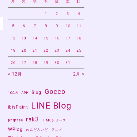
月
火
水
木
金
土
日
1
2
3
4
5
6
7
8
9
10
11
12
13
14
15
16
17
18
19
20
21
22
23
24
25
26
27
28
29
30
31
« 12月
2月 »
Gocco
Blog
し
100均
APH
LINE Blog
ibisPaint
rak3
pngtree
TIMEシリーズ
WPlog
ねんどろいど
アニメ