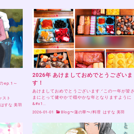
2026年 あけましておめでとうございま
す！
』のep.1～
あけましておめでとうございます.ᐟこの一年が皆
まにとって健やかで穏やかな年となりますように
ャスト
&#x1…
はすな 美羽
2026-01-01
Blog〜蓮の華〜
/
料理
はすな 美羽