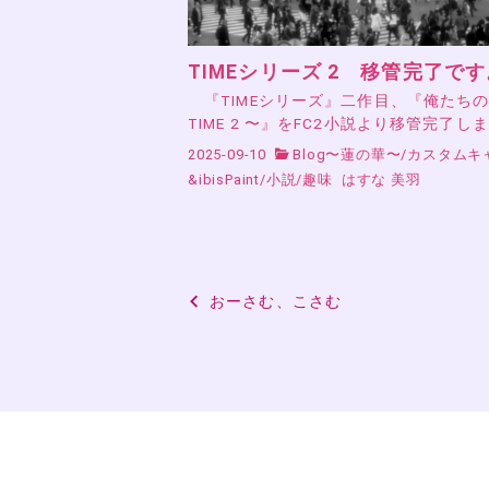
TIMEシリーズ 2 移管完了です
『TIMEシリーズ』二作目、『俺たち
TIME 2 〜』をFC2小説より移管完了し
2025-09-10
Blog〜蓮の華〜
/
カスタムキ
&ibisPaint
/
小説
/
趣味
はすな 美羽
投
おーさむ、こさむ
稿
ナ
ビ
ゲ