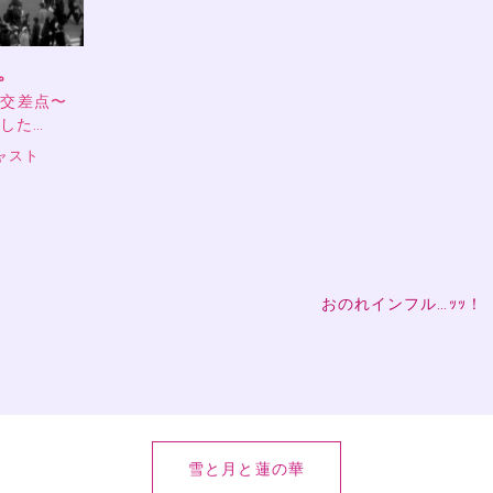
。
の交差点〜
ました…
ャスト
おのれインフル…ｯｯ！
雪と月と蓮の華