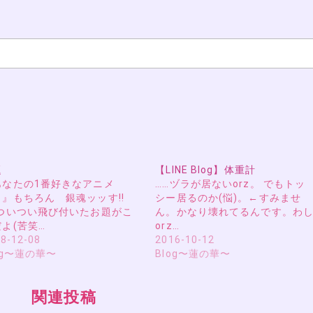
題
【LINE Blog】体重計
あなたの1番好きなアニメ
……ヅラが居ないorz。 でもトッ
？』もちろん 銀魂ッッす!!
シー居るのか(悩)。←すみませ
…ついつい飛び付いたお題がこ
ん。かなり壊れてるんです。わ
よ(苦笑…
orz…
8-12-08
2016-10-12
og〜蓮の華〜
Blog〜蓮の華〜
関連投稿