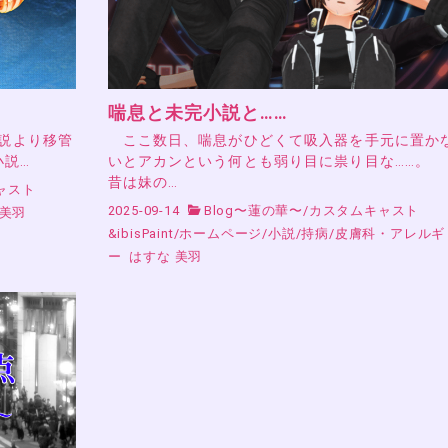
喘息と未完小説と……
小説より移管
ここ数日、喘息がひどくて吸入器を手元に置か
小説…
いとアカンという何とも弱り目に祟り目な……。
昔は妹の…
ャスト
2025-09-14
Blog〜蓮の華〜
/
カスタムキャスト
 美羽
&ibisPaint
/
ホームページ
/
小説
/
持病
/
皮膚科・アレルギ
ー
はすな 美羽