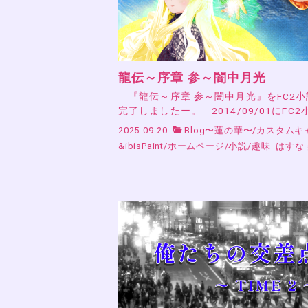
龍伝～序章 参～闇中月光
『龍伝～序章 参～闇中月光』をFC2
完了しましたー。 2014/09/01にFC2
2025-09-20
Blog〜蓮の華〜
/
カスタムキ
&ibisPaint
/
ホームページ
/
小説
/
趣味
はすな