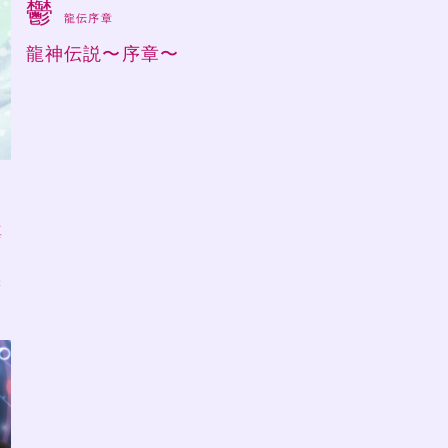
鬱
龍伝序章
龍神伝説〜序章〜
ラ
真
味