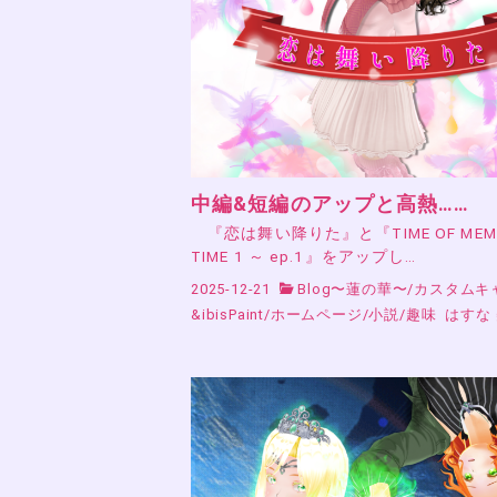
中編&短編のアップと高熱……
『恋は舞い降りた』と『TIME OF MEMO
TIME 1 ～ ep.1』をアップし…
2025-12-21
Blog〜蓮の華〜
/
カスタムキ
&ibisPaint
/
ホームページ
/
小説
/
趣味
はすな