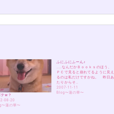
ふにふにふーん♪
……なんだかＢｏｏｋｓのほう、
ＰＣで見ると崩れてるように見
るのは私だけですかね。 昨日
たりからそ…
2007-11-11
Blog〜蓮の華〜
バテw？
2-08-20
og〜蓮の華〜