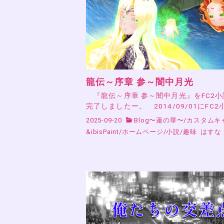
龍伝～序章 参～闇中月光
『龍伝～序章 参～闇中月光』をFC2
完了しましたー。 2014/09/01にFC2
2025-09-20
Blog〜蓮の華〜
/
カスタムキ
&ibisPaint
/
ホームページ
/
小説
/
趣味
はすな