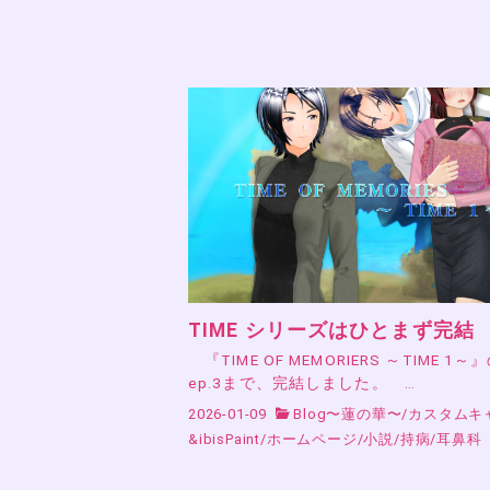
TIME シリーズはひとまず完結
『TIME OF MEMORIERS ～TIME 1～
ep.3まで、完結しました。 …
2026-01-09
Blog〜蓮の華〜
/
カスタムキ
&ibisPaint
/
ホームページ
/
小説
/
持病
/
耳鼻科