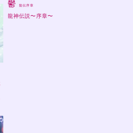
鬱
龍伝序章
龍神伝説〜序章〜
ラ
真
味