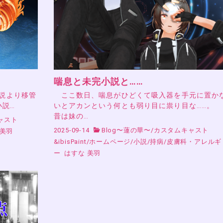
喘息と未完小説と……
小説より移管
ここ数日、喘息がひどくて吸入器を手元に置か
小説…
いとアカンという何とも弱り目に祟り目な……。
昔は妹の…
ャスト
2025-09-14
Blog〜蓮の華〜
/
カスタムキャスト
 美羽
&ibisPaint
/
ホームページ
/
小説
/
持病
/
皮膚科・アレルギ
ー
はすな 美羽