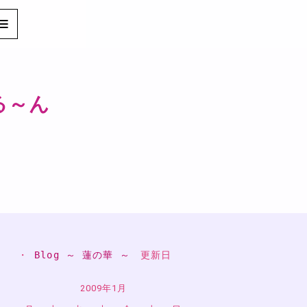
る～ん
・ 
Blog ～ 蓮の華 ～
　更新日
2009年1月