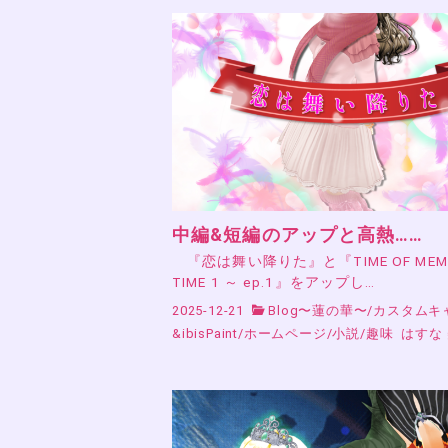
中編&短編のアップと高熱……
『恋は舞い降りた』と『TIME OF MEMO
TIME 1 ～ ep.1』をアップし…
2025-12-21
Blog〜蓮の華〜
/
カスタムキ
&ibisPaint
/
ホームページ
/
小説
/
趣味
はすな