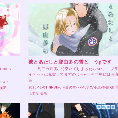
彼とあたしと那由多の雪と うpです
RIES ～
……約二カ月(以上)空いてしまったぃorz。 プ
イベートは充実してますのよーw 今年中には写
あ…
ャスト
2025-12-01
Blog〜蓮の華〜
/
MUSIC
/
小説
/
持病
/
趣
 美羽
はすな 美羽