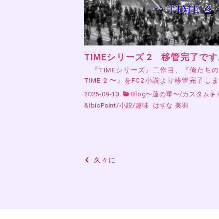
TIMEシリーズ 2 移管完了です
『TIMEシリーズ』二作目、『俺たち
TIME 2 〜』をFC2小説より移管完了し
2025-09-10
Blog〜蓮の華〜
/
カスタムキ
&ibisPaint
/
小説
/
趣味
はすな 美羽
投
久々に
稿
ナ
ビ