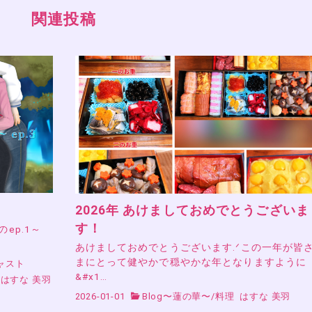
関連投稿
2026年 あけましておめでとうございま
す！
』のep.1～
あけましておめでとうございます.ᐟこの一年が皆
まにとって健やかで穏やかな年となりますように
ャスト
&#x1…
はすな 美羽
2026-01-01
Blog〜蓮の華〜
/
料理
はすな 美羽