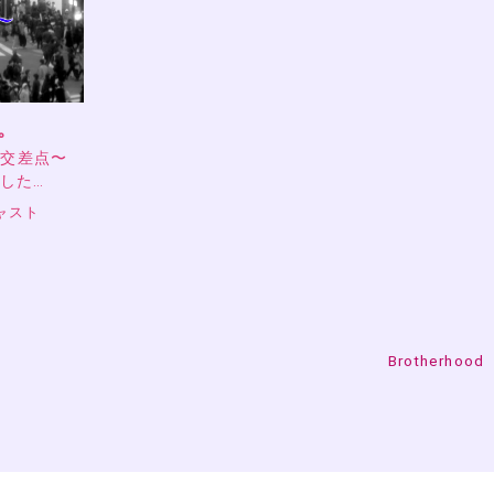
。
の交差点〜
ました…
ャスト
Brotherhood