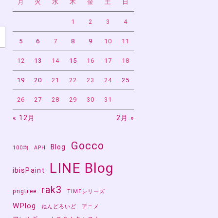
月
火
水
木
金
土
日
1
2
3
4
5
6
7
8
9
10
11
12
13
14
15
16
17
18
19
20
21
22
23
24
25
26
27
28
29
30
31
« 12月
2月 »
え
Gocco
Blog
あ
100均
APH
LINE Blog
ibisPaint
rak3
pngtree
TIMEシリーズ
WPlog
ねんどろいど
アニメ