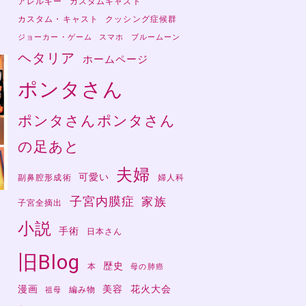
アレルギー
カスタムキャスト
カスタム・キャスト
クッシング症候群
ジョーカー・ゲーム
スマホ
ブルームーン
ヘタリア
ホームページ
ポンタさん
ポンタさんポンタさん
の足あと
夫婦
可愛い
副鼻腔形成術
婦人科
子宮内膜症
家族
子宮全摘出
小説
手術
日本さん
さ
旧Blog
歴史
本
母の肺癌
漫画
美容
花火大会
編み物
祖母