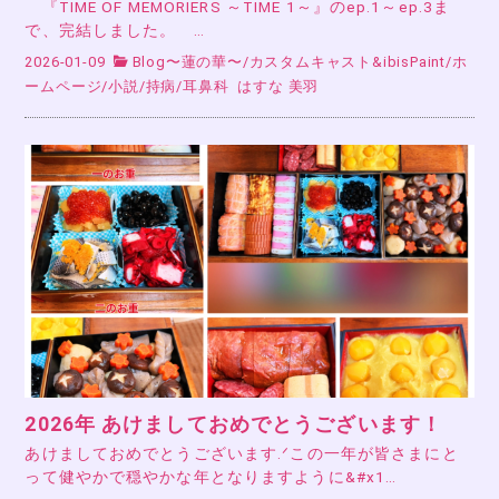
『TIME OF MEMORIERS ～TIME 1～』のep.1～ep.3ま
で、完結しました。 …
2026-01-09
Blog〜蓮の華〜
/
カスタムキャスト&ibisPaint
/
ホ
ームページ
/
小説
/
持病
/
耳鼻科
はすな 美羽
2026年 あけましておめでとうございます！
あけましておめでとうございます.ᐟこの一年が皆さまにと
って健やかで穏やかな年となりますように&#x1…