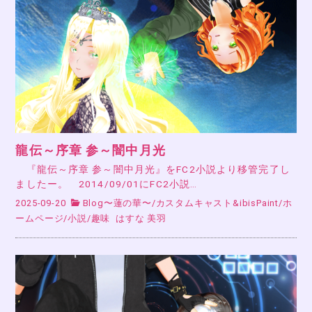
龍伝～序章 参～闇中月光
『龍伝～序章 参～闇中月光』をFC2小説より移管完了し
ましたー。 2014/09/01にFC2小説…
2025-09-20
Blog〜蓮の華〜
/
カスタムキャスト&ibisPaint
/
ホ
ームページ
/
小説
/
趣味
はすな 美羽