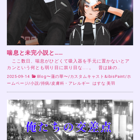
喘息と未完小説と……
ここ数日、喘息がひどくて吸入器を手元に置かないとア
カンという何とも弱り目に祟り目な……。 昔は妹の…
2025-09-14
Blog〜蓮の華〜
/
カスタムキャスト&ibisPaint
/
ホ
ームページ
/
小説
/
持病
/
皮膚科・アレルギー
はすな 美羽