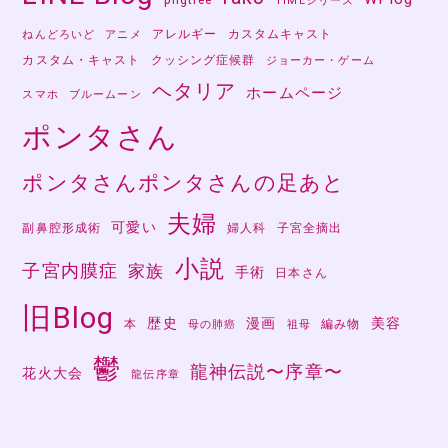
TIMEシリーズ
アレルギー
カスタムキャスト
ねんどろいど
アニメ
カスタム・キャスト
クッシング症候群
ジョーカー・ゲーム
ヘタリア
ホームページ
スマホ
ブルームーン
ポンタさん
ポンタさんポンタさんの足あと
夫婦
可愛い
副鼻腔形成術
婦人科
子宮全摘出
小説
子宮内膜症
家族
手術
日本さん
旧Blog
歴史
漫画
美容
本
編み物
母の肺癌
祖母
鬱
龍神伝説〜序章〜
花火大会
龍伝序章