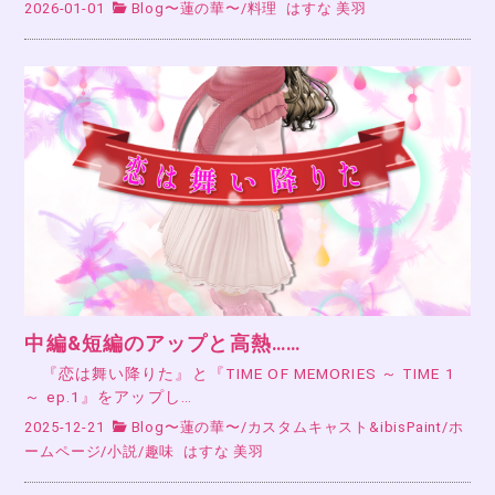
2026-01-01
Blog〜蓮の華〜
/
料理
はすな 美羽
中編&短編のアップと高熱……
『恋は舞い降りた』と『TIME OF MEMORIES ～ TIME 1
～ ep.1』をアップし…
2025-12-21
Blog〜蓮の華〜
/
カスタムキャスト&ibisPaint
/
ホ
ームページ
/
小説
/
趣味
はすな 美羽