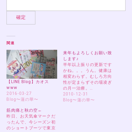
関連
来年もよろしくお願い致
します♪
半年以上振りの更新です
かね。。。うん。健康は
相変わらず。むしろ方向
【LINE Blog】カオス
性が定まらずその場凌ぎ
www
の月一治療。…
2016-03-27
2010-12-31
Blog〜蓮の華〜
Blog〜蓮の華〜
筋肉痛と秋の空←
昨日、お天気傘マークだ
ったんで、今シーズン初
のショートブーツで東京