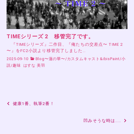
TIMEシリーズ 2 移管完了です。
『TIMEシリーズ』二作目、『俺たちの交差点〜 TIME 2
〜』をFC2小説より移管完了しました…
2025-09-10
Blog〜蓮の華〜
/
カスタムキャスト&ibisPaint
/
小
説
/
趣味
はすな 美羽
投
健康1番、執筆2番！
稿
凹みそうな時は……
ナ
ビ