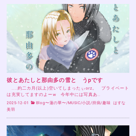
彼とあたしと那由多の雪と うpです
……約二カ月(以上)空いてしまったぃorz。 プライベート
は充実してますのよーw 今年中には写真あ…
2025-12-01
Blog〜蓮の華〜
/
MUSIC
/
小説
/
持病
/
趣味
はすな
美羽