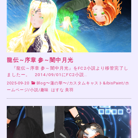
龍伝～序章 参～闇中月光
『龍伝～序章 参～闇中月光』をFC2小説より移管完了し
ましたー。 2014/09/01にFC2小説…
2025-09-20
Blog〜蓮の華〜
/
カスタムキャスト&ibisPaint
/
ホ
ームページ
/
小説
/
趣味
はすな 美羽