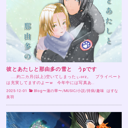
彼とあたしと那由多の雪と うpです
……約二カ月(以上)空いてしまったぃorz。 プライベート
は充実してますのよーw 今年中には写真あ…
2025-12-01
Blog〜蓮の華〜
/
MUSIC
/
小説
/
持病
/
趣味
はすな
美羽