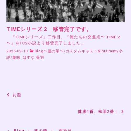
TIMEシリーズ 2 移管完了です。
『TIMEシリーズ』二作目、『俺たちの交差点〜 TIME 2
〜』をFC2小説より移管完了しました…
2025-09-10
Blog〜蓮の華〜
/
カスタムキャスト&ibisPaint
/
小
説
/
趣味
はすな 美羽
投
お題
稿
健康1番、執筆2番！
ナ
ビ
・ 
Blog ～ 蓮の華 ～
　更新日