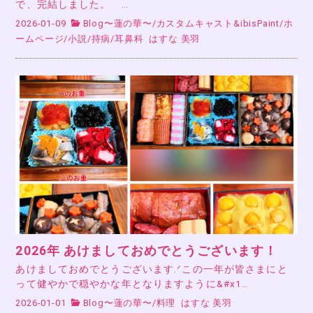
で、完結しました。 …
2026-01-09
Blog〜蓮の華〜
/
カスタムキャスト&ibisPaint
/
ホ
ームページ
/
小説
/
持病
/
耳鼻科
はすな 美羽
2026年 あけましておめでとうございます！
あけましておめでとうございます.ᐟこの一年が皆さまにと
って健やかで穏やかな年となりますように&#x1…
2026-01-01
Blog〜蓮の華〜
/
料理
はすな 美羽