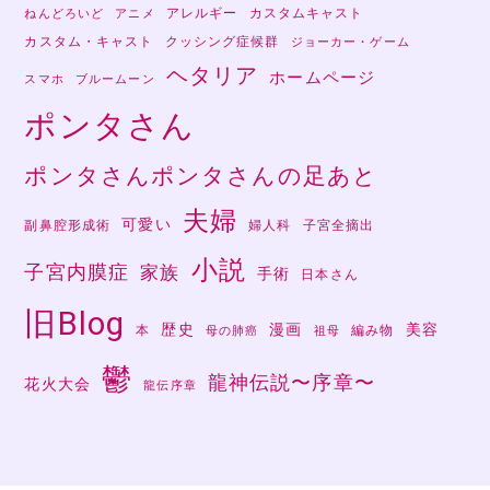
アレルギー
カスタムキャスト
ねんどろいど
アニメ
カスタム・キャスト
クッシング症候群
ジョーカー・ゲーム
ヘタリア
ホームページ
スマホ
ブルームーン
ポンタさん
ポンタさんポンタさんの足あと
夫婦
可愛い
副鼻腔形成術
婦人科
子宮全摘出
小説
子宮内膜症
家族
手術
日本さん
旧Blog
歴史
漫画
美容
本
編み物
母の肺癌
祖母
鬱
龍神伝説〜序章〜
花火大会
龍伝序章