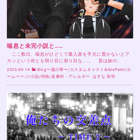
喘息と未完小説と……
ここ数日、喘息がひどくて吸入器を手元に置かないとア
カンという何とも弱り目に祟り目な……。 昔は妹の…
2025-09-14
Blog〜蓮の華〜
/
カスタムキャスト&ibisPaint
/
ホ
ームページ
/
小説
/
持病
/
皮膚科・アレルギー
はすな 美羽