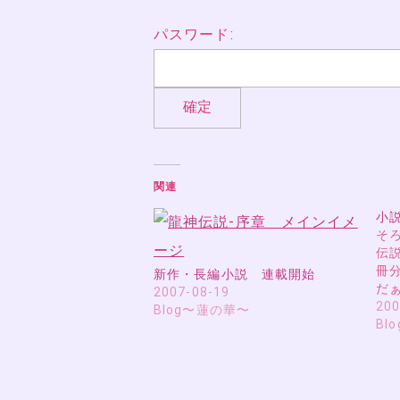
パスワード:
関連
小
そ
伝
冊
新作・長編小説 連載開始
だ
2007-08-19
200
Blog〜蓮の華〜
Bl