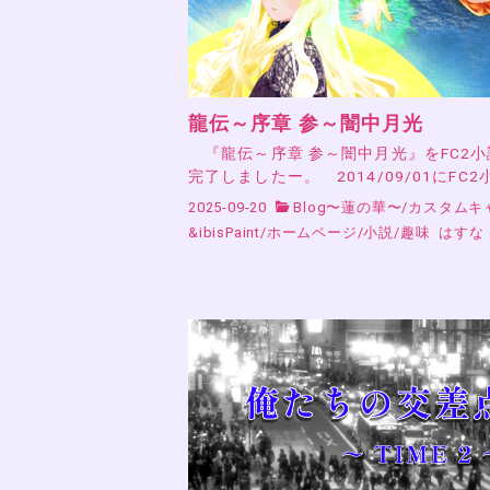
龍伝～序章 参～闇中月光
『龍伝～序章 参～闇中月光』をFC2
完了しましたー。 2014/09/01にFC2
2025-09-20
Blog〜蓮の華〜
/
カスタムキ
&ibisPaint
/
ホームページ
/
小説
/
趣味
はすな