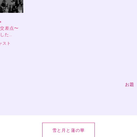
。
の交差点〜
ました…
ャスト
お題
雪と月と蓮の華