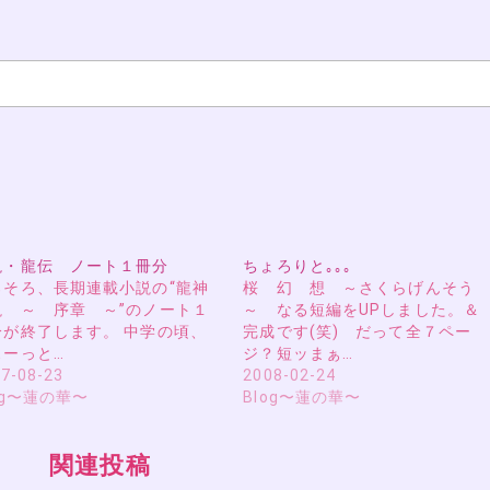
説・龍伝 ノート１冊分
ちょろりと｡｡｡
ろそろ、長期連載小説の“龍神
桜 幻 想 ～さくらげんそう
説 ～ 序章 ～”のノート１
～ なる短編をUPしました。＆
分が終了します。 中学の頃、
完成です(笑) だって全７ペー
ぁーっと…
ジ？短ッまぁ…
7-08-23
2008-02-24
og〜蓮の華〜
Blog〜蓮の華〜
関連投稿