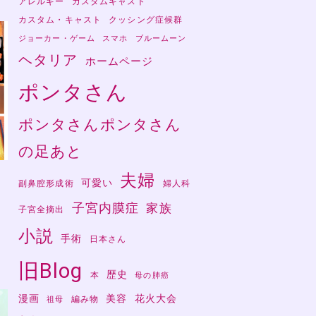
アレルギー
カスタムキャスト
カスタム・キャスト
クッシング症候群
ジョーカー・ゲーム
スマホ
ブルームーン
ヘタリア
ホームページ
ポンタさん
ポンタさんポンタさん
の足あと
夫婦
可愛い
副鼻腔形成術
婦人科
子宮内膜症
家族
子宮全摘出
さ
小説
手術
日本さん
旧Blog
歴史
本
母の肺癌
漫画
美容
花火大会
編み物
祖母