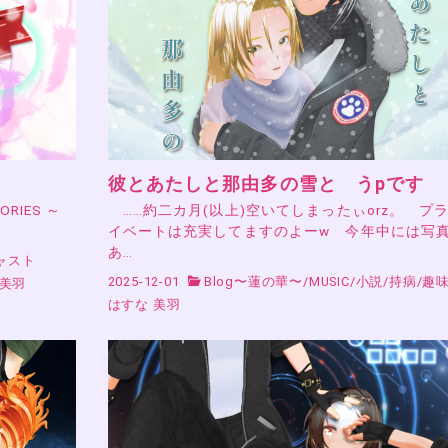
彼とあたしと那由多の雪と うpです
RIES ～
……約二カ月(以上)空いてしまったぃorz。 プ
イベートは充実してますのよーw 今年中には写
あ…
ャスト
2025-12-01
Blog〜蓮の華〜
/
MUSIC
/
小説
/
持病
/
趣
 美羽
はすな 美羽