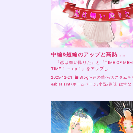
中編&短編のアップと高熱……
『恋は舞い降りた』と『TIME OF MEMO
TIME 1 ～ ep.1』をアップし…
2025-12-21
Blog〜蓮の華〜
/
カスタムキ
&ibisPaint
/
ホームページ
/
小説
/
趣味
はすな