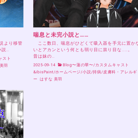
喘息と未完小説と……
小説より移管
ここ数日、喘息がひどくて吸入器を手元に置か
小説…
いとアカンという何とも弱り目に祟り目な……。
昔は妹の…
ャスト
2025-09-14
Blog〜蓮の華〜
/
カスタムキャスト
 美羽
&ibisPaint
/
ホームページ
/
小説
/
持病
/
皮膚科・アレルギ
ー
はすな 美羽