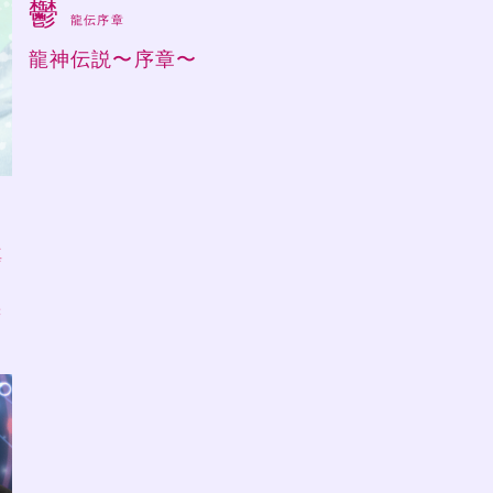
鬱
龍伝序章
龍神伝説〜序章〜
ラ
真
味