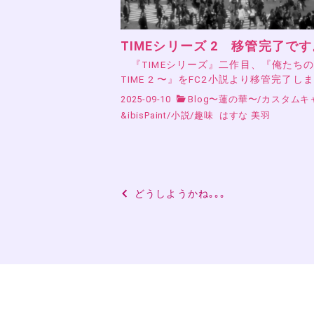
TIMEシリーズ 2 移管完了です
『TIMEシリーズ』二作目、『俺たち
TIME 2 〜』をFC2小説より移管完了し
2025-09-10
Blog〜蓮の華〜
/
カスタムキ
&ibisPaint
/
小説
/
趣味
はすな 美羽
投
どうしようかね｡｡｡
稿
ナ
ビ
ゲ