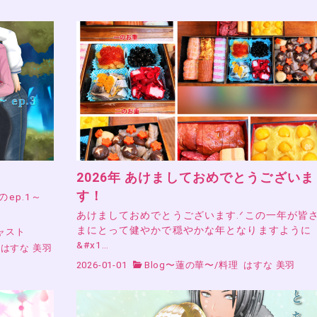
2026年 あけましておめでとうございま
す！
』のep.1～
あけましておめでとうございます.ᐟこの一年が皆
まにとって健やかで穏やかな年となりますように
ャスト
&#x1…
はすな 美羽
2026-01-01
Blog〜蓮の華〜
/
料理
はすな 美羽