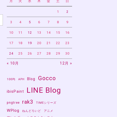
月
火
水
木
金
土
日
1
2
3
4
5
6
7
8
9
10
11
12
13
14
15
16
17
18
19
20
21
22
23
24
25
26
27
28
29
30
« 10月
12月 »
Gocco
Blog
100均
APH
LINE Blog
ibisPaint
rak3
pngtree
TIMEシリーズ
WPlog
ねんどろいど
アニメ