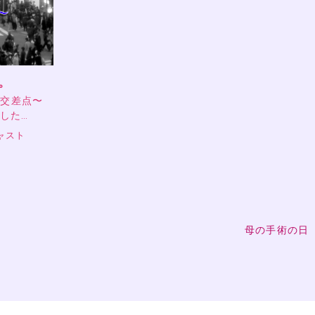
。
の交差点〜
ました…
ャスト
母の手術の日