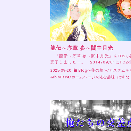
龍伝～序章 参～闇中月光
『龍伝～序章 参～闇中月光』をFC2
完了しましたー。 2014/09/01にFC2
2025-09-20
Blog〜蓮の華〜
/
カスタムキ
&ibisPaint
/
ホームページ
/
小説
/
趣味
はすな