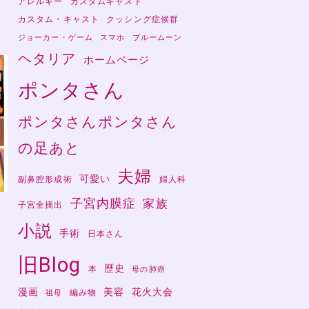
アレルギー
カスタムキャスト
カスタム・キャスト
クッシング症候群
ジョーカー・ゲーム
スマホ
ブルームーン
ヘタリア
ホームページ
ポンタさん
ポンタさんポンタさん
の足あと
夫婦
可愛い
副鼻腔形成術
婦人科
子宮内膜症
家族
子宮全摘出
小説
手術
日本さん
さ
旧Blog
歴史
本
母の肺癌
漫画
美容
花火大会
編み物
祖母