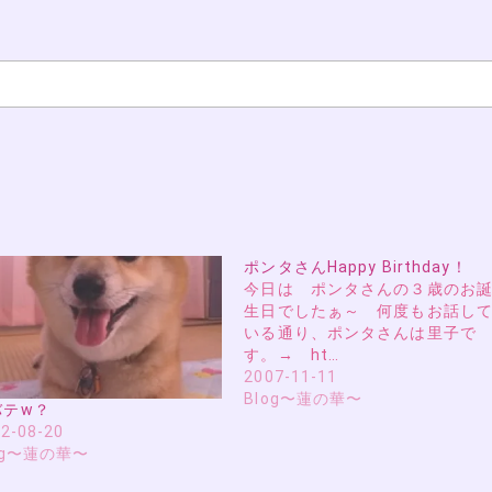
ポンタさんHappy Birthday！
今日は ポンタさんの３歳のお
生日でしたぁ～ 何度もお話し
いる通り、ポンタさんは里子で
す。→ ht…
2007-11-11
Blog〜蓮の華〜
バテw？
2-08-20
og〜蓮の華〜