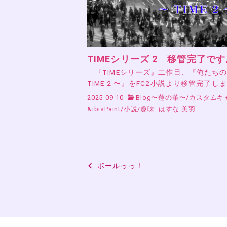
TIMEシリーズ 2 移管完了です
『TIMEシリーズ』二作目、『俺たち
TIME 2 〜』をFC2小説より移管完了し
2025-09-10
Blog〜蓮の華〜
/
カスタムキ
&ibisPaint
/
小説
/
趣味
はすな 美羽
投
ボールっっ！
稿
ナ
ビ