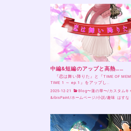
中編&短編のアップと高熱……
『恋は舞い降りた』と『TIME OF MEMO
TIME 1 ～ ep.1』をアップし…
2025-12-21
Blog〜蓮の華〜
/
カスタムキ
&ibisPaint
/
ホームページ
/
小説
/
趣味
はすな