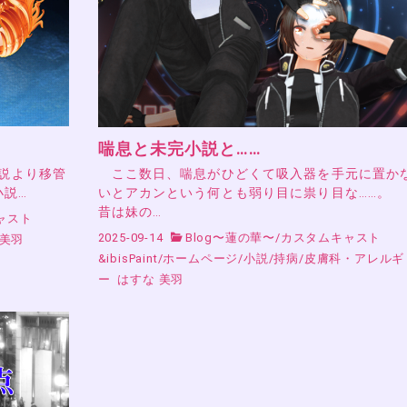
喘息と未完小説と……
小説より移管
ここ数日、喘息がひどくて吸入器を手元に置か
小説…
いとアカンという何とも弱り目に祟り目な……。
昔は妹の…
ャスト
2025-09-14
Blog〜蓮の華〜
/
カスタムキャスト
 美羽
&ibisPaint
/
ホームページ
/
小説
/
持病
/
皮膚科・アレルギ
ー
はすな 美羽