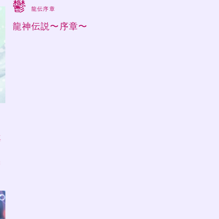
鬱
龍伝序章
龍神伝説〜序章〜
ラ
真
味