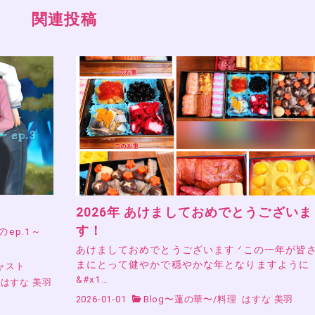
関連投稿
2026年 あけましておめでとうございま
す！
』のep.1～
あけましておめでとうございます.ᐟこの一年が皆
まにとって健やかで穏やかな年となりますように
ャスト
&#x1…
はすな 美羽
2026-01-01
Blog〜蓮の華〜
/
料理
はすな 美羽