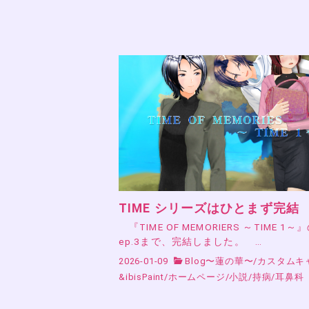
TIME シリーズはひとまず完結
『TIME OF MEMORIERS ～TIME 1～
ep.3まで、完結しました。 …
2026-01-09
Blog〜蓮の華〜
/
カスタムキ
&ibisPaint
/
ホームページ
/
小説
/
持病
/
耳鼻科