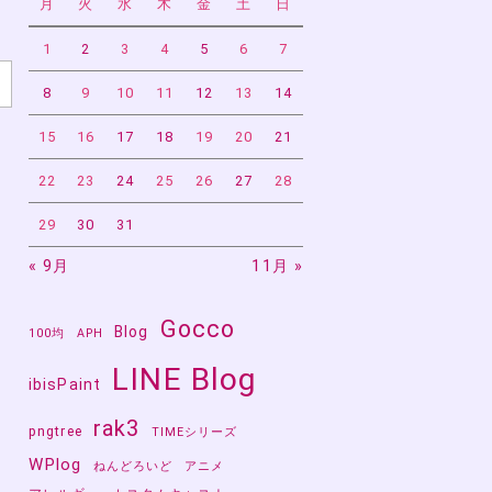
月
火
水
木
金
土
日
1
2
3
4
5
6
7
8
9
10
11
12
13
14
15
16
17
18
19
20
21
22
23
24
25
26
27
28
29
30
31
« 9月
11月 »
誕
て
Gocco
Blog
100均
APH
LINE Blog
ibisPaint
rak3
pngtree
TIMEシリーズ
WPlog
ねんどろいど
アニメ