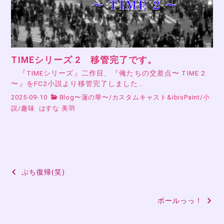
TIMEシリーズ 2 移管完了です。
『TIMEシリーズ』二作目、『俺たちの交差点〜 TIME 2
〜』をFC2小説より移管完了しました…
2025-09-10
Blog〜蓮の華〜
/
カスタムキャスト&ibisPaint
/
小
説
/
趣味
はすな 美羽
投
ぷち復帰(笑)
稿
ボールっっ！
ナ
ビ