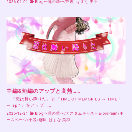
2026-01-01
Blog〜蓮の華〜
/
料理
はすな 美羽
中編&短編のアップと高熱……
『恋は舞い降りた』と『TIME OF MEMORIES ～ TIME 1
～ ep.1』をアップし…
2025-12-21
Blog〜蓮の華〜
/
カスタムキャスト&ibisPaint
/
ホ
ームページ
/
小説
/
趣味
はすな 美羽