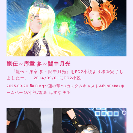
龍伝～序章 参～闇中月光
『龍伝～序章 参～闇中月光』をFC2小説より移管完了し
ましたー。 2014/09/01にFC2小説…
2025-09-20
Blog〜蓮の華〜
/
カスタムキャスト&ibisPaint
/
ホ
ームページ
/
小説
/
趣味
はすな 美羽