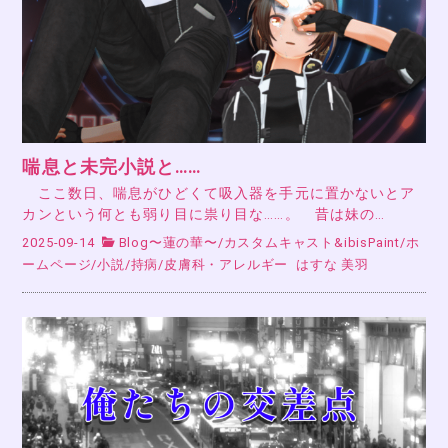
喘息と未完小説と……
ここ数日、喘息がひどくて吸入器を手元に置かないとア
カンという何とも弱り目に祟り目な……。 昔は妹の…
2025-09-14
Blog〜蓮の華〜
/
カスタムキャスト&ibisPaint
/
ホ
ームページ
/
小説
/
持病
/
皮膚科・アレルギー
はすな 美羽