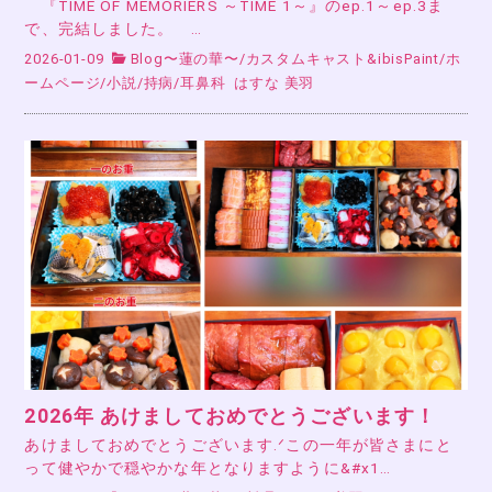
『TIME OF MEMORIERS ～TIME 1～』のep.1～ep.3ま
で、完結しました。 …
2026-01-09
Blog〜蓮の華〜
/
カスタムキャスト&ibisPaint
/
ホ
ームページ
/
小説
/
持病
/
耳鼻科
はすな 美羽
2026年 あけましておめでとうございます！
あけましておめでとうございます.ᐟこの一年が皆さまにと
って健やかで穏やかな年となりますように&#x1…