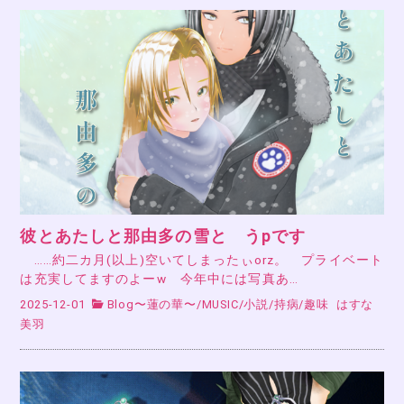
彼とあたしと那由多の雪と うpです
……約二カ月(以上)空いてしまったぃorz。 プライベート
は充実してますのよーw 今年中には写真あ…
2025-12-01
Blog〜蓮の華〜
/
MUSIC
/
小説
/
持病
/
趣味
はすな
美羽