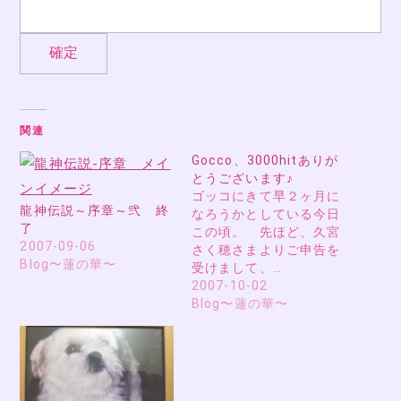
関連
Gocco、3000hitありが
とうございます♪
ゴッコにきて早２ヶ月に
龍神伝説～序章～弐 終
なろうかとしている今日
了
この頃。 先ほど、久宮
2007-09-06
さく穂さまよりご申告を
Blog〜蓮の華〜
受けまして、…
2007-10-02
Blog〜蓮の華〜