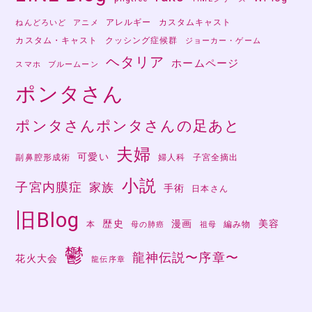
アレルギー
カスタムキャスト
ねんどろいど
アニメ
カスタム・キャスト
クッシング症候群
ジョーカー・ゲーム
ヘタリア
ホームページ
スマホ
ブルームーン
ポンタさん
ポンタさんポンタさんの足あと
夫婦
可愛い
副鼻腔形成術
婦人科
子宮全摘出
小説
子宮内膜症
家族
手術
日本さん
旧Blog
歴史
漫画
美容
本
編み物
母の肺癌
祖母
鬱
龍神伝説〜序章〜
花火大会
龍伝序章