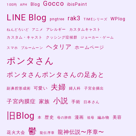
Gocco
Blog
ibisPaint
100均
APH
LINE Blog
rak3
WPlog
pngtree
TIMEシリーズ
アレルギー
カスタムキャスト
ねんどろいど
アニメ
カスタム・キャスト
クッシング症候群
ジョーカー・ゲーム
ヘタリア
ホームページ
スマホ
ブルームーン
ポンタさん
ポンタさんポンタさんの足あと
夫婦
可愛い
副鼻腔形成術
婦人科
子宮全摘出
小説
子宮内膜症
家族
手術
日本さん
旧Blog
歴史
漫画
美容
本
編み物
母の肺癌
祖母
鬱
龍神伝説〜序章〜
花火大会
龍伝序章